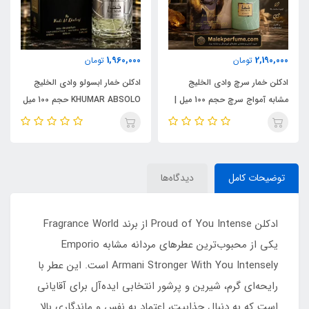
1,960,000
2,190,000
تومان
تومان
ادکلن خمار سرچ وادی الخلیج
ادکلن خمار ابسولو وادی الخلیج
مشابه آمواج سرچ حجم 100 میل |
KHUMAR ABSOLO حجم 100 میل
KHUMAR Search Eau de
| مشابه اورجینال ایو سن لورن مای
Parfum
سلف (MYSLF)
توضیحات کامل
دیدگاه‌ها
ادکلن Proud of You Intense از برند Fragrance World
یکی از محبوب‌ترین عطرهای مردانه مشابه Emporio
Armani Stronger With You Intensely است. این عطر با
رایحه‌ای گرم، شیرین و پرشور انتخابی ایده‌آل برای آقایانی
است که به دنبال جذابیت، اعتماد به نفس و ماندگاری بالا