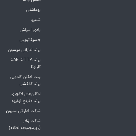
بهداشتی
شامپو
بادی اسپلش
جسیکاتویین
برند اماراتی میسون
برند CARLOTTA
کارلوتا
سِت ادکلن کادویی
برند کالکشن
ادکلن‌های لاکچری
برند «فرنچ اونیو»
شرکت اماراتی سلیون
شرکت وُلار
(زیرمجموعه لطافه)