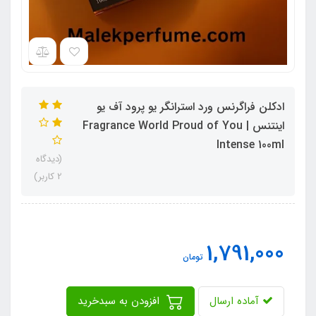
ادکلن فراگرنس ورد استرانگر یو پرود آف یو
اینتنس | Fragrance World Proud of You
Intense 100ml
(دیدگاه
2 کاربر)
1,791,000
تومان
آماده ارسال
افزودن به سبدخرید