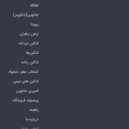
لطافه
جانوین(جکوینز)
روونا
ارض زعفران
ادکلن مردانه
ادکلن‌ها
ادکلن زنانه
انتخاب عطر دلخواه
ادکلن های مینی
اسپری جانوین
پیشنهاد فروشگاه
راهنما
درباره ما
تماس با ما