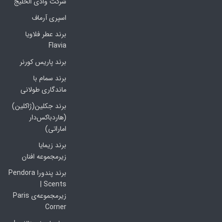
شرکت وادی الخلیج
اسپری آرماف
برند عطر فلاویا
Flavia
برند پاریس کورنر
برند سمام با
ماندگاری طولانی
برند جکلین(ژاکلین)
(هاردباکس‌دار
اماراتی)
برند زیمایا
زیرمجموعه افنان
برند پندورا Pendora
Scents |
زیرمجموعه‌ی Paris
Corner