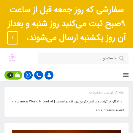
سفارشی که روز جمعه قبل از ساعت
9صبح ثبت می‌کنید روز شنبه و بعداز
آن روز یکشنبه ارسال می‌شوند.
ا
0
خانه
فهرست محصولات
ادکلن فراگرنس ورد استرانگر یو پرود آف یو اینتنس | Fragrance World Proud of
You Intense 100ml