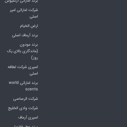
برند اماراتی آرتمیوس
شرکت اماراتی امپر
اصلی
ارض الخیام
برند آرماف اصلی
برند مودون
(ماندگاری بالای یک
روز)
اسپری شرکت لطافه
اصلی
برند اماراتی world
scents
شرکت الرصاصی
شرکت وادی الخلیج
اسپری آرماف
برند عطر فلاویا