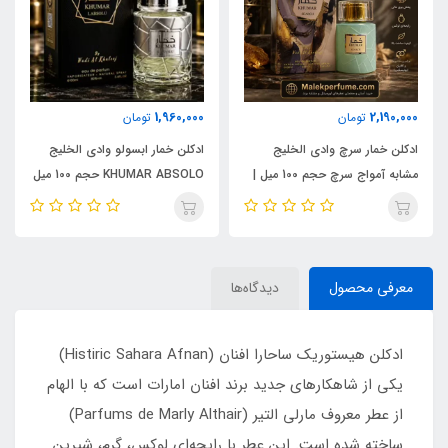
1,960,000
2,190,000
تومان
تومان
ادکلن خمار سرچ وادی الخلیج
ادکلن خمار ابسولو وادی الخلیج
مشابه آمواج سرچ حجم 100 میل |
KHUMAR ABSOLO حجم 100 میل
KHUMAR Search Eau de
| مشابه اورجینال ایو سن لورن مای
Parfum
سلف (MYSLF)
معرفی محصول
دیدگاه‌ها
ادکلن هیستوریک ساحارا افنان (Histiric Sahara Afnan)
یکی از شاهکارهای جدید برند افنان امارات است که با الهام
از عطر معروف مارلی التیر (Parfums de Marly Althair)
ساخته شده است. این عطر با رایحه‌ای لوکس، گرم، شیرین