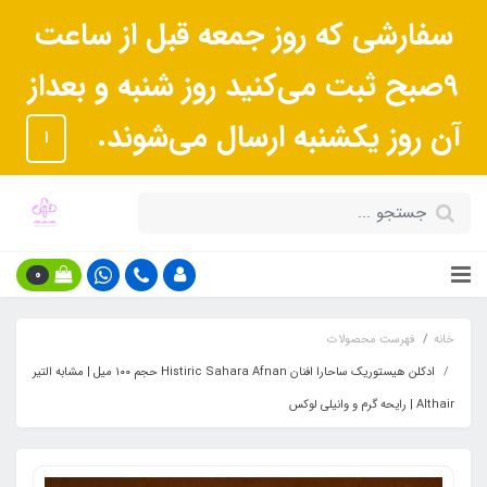
سفارشی که روز جمعه قبل از ساعت
9صبح ثبت می‌کنید روز شنبه و بعداز
آن روز یکشنبه ارسال می‌شوند.
ا
0
خانه
فهرست محصولات
ادکلن هیستوریک ساحارا افنان Histiric Sahara Afnan حجم ۱۰۰ میل | مشابه التیر
Althair | رایحه گرم و وانیلی لوکس