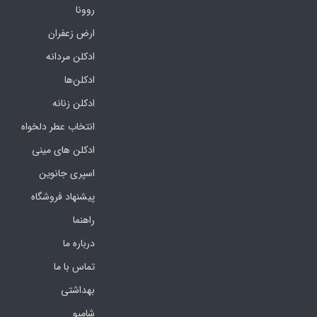
روونا
ارض زعفران
ادکلن مردانه
ادکلن‌ها
ادکلن زنانه
انتخاب عطر دلخواه
ادکلن های مینی
اسپری جانوین
پیشنهاد فروشگاه
راهنما
درباره ما
تماس با ما
بهداشتی
شامپو