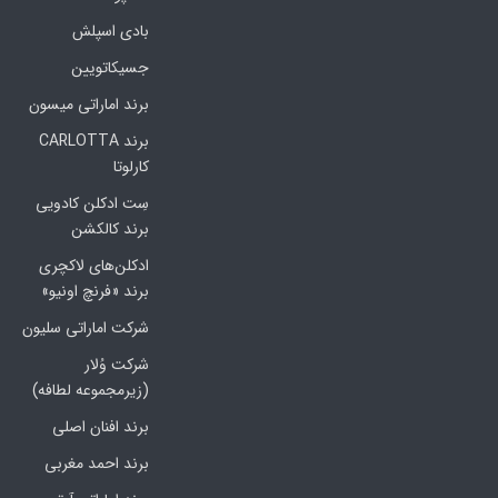
بادی اسپلش
جسیکاتویین
برند اماراتی میسون
برند CARLOTTA
کارلوتا
سِت ادکلن کادویی
برند کالکشن
ادکلن‌های لاکچری
برند «فرنچ اونیو»
شرکت اماراتی سلیون
شرکت وُلار
(زیرمجموعه لطافه)
برند افنان اصلی
برند احمد مغربی