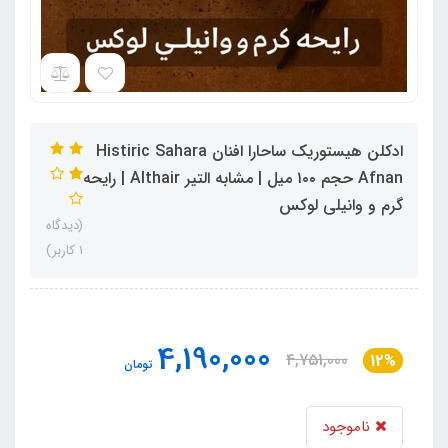
ادکلن هیستوریک ساحارا افنان Histiric Sahara
Afnan حجم ۱۰۰ میل | مشابه التیر Althair | رایحه
گرم و وانیلی لوکس
(دیدگاه
1 کاربر)
4,190,000
4,751,000
12%
تومان
ناموجود