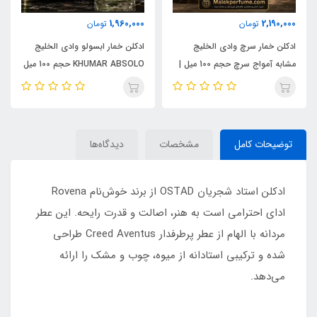
1,960,000
2,190,000
تومان
تومان
ادکلن خمار سرچ وادی الخلیج
ادکلن خمار ابسولو وادی الخلیج
مشابه آمواج سرچ حجم 100 میل |
KHUMAR ABSOLO حجم 100 میل
KHUMAR Search Eau de
| مشابه اورجینال ایو سن لورن مای
Parfum
سلف (MYSLF)
توضیحات کامل
مشخصات
دیدگاه‌ها
ادکلن استاد شجریان OSTAD از برند خوش‌نام Rovena
ادای احترامی است به هنر، اصالت و قدرت رایحه. این عطر
مردانه با الهام از عطر پرطرفدار Creed Aventus طراحی
شده و ترکیبی استادانه از میوه، چوب و مشک را ارائه
می‌دهد.