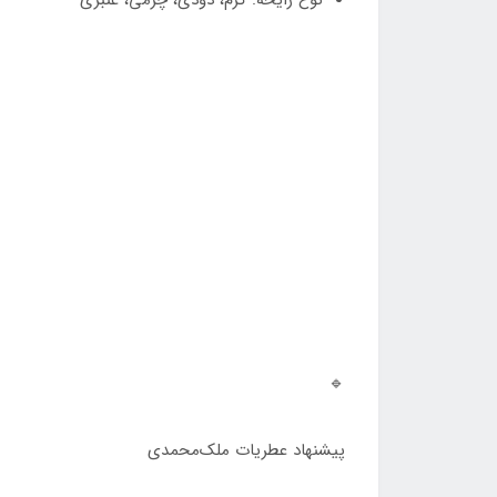
نوع رایحه: گرم، دودی، چرمی، عنبری
🔹
پیشنهاد عطریات ملک‌محمدی