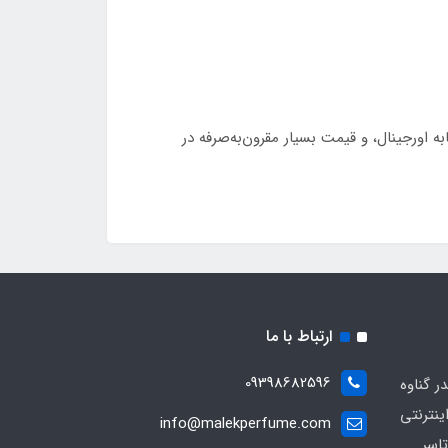
ه اورجینال، و قیمت بسیار مقرون‌به‌صرفه در
ارتباط با ما
09398682596
 گناوه
ینترنتی
info@malekperfume.com
اسر