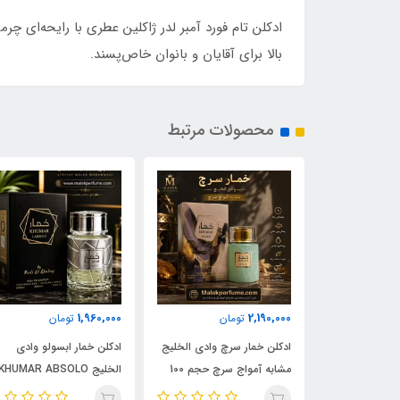
بالا برای آقایان و بانوان خاص‌پسند.
محصولات مرتبط
1,960,000
2,190,000
مان
تومان
تومان
ادکلن شیرو اجمل 90 میل |
ادکلن خمار سرچ وادی الخلیج
ادکلن خمار ابسولو وادی
Ajmal 
مشابه آمواج سرچ حجم 100
الخلیج KHUMAR ABSOLO
| خرید با بهترین
میل | KHUMAR Search Eau
حجم 100 میل | مشابه اورجی