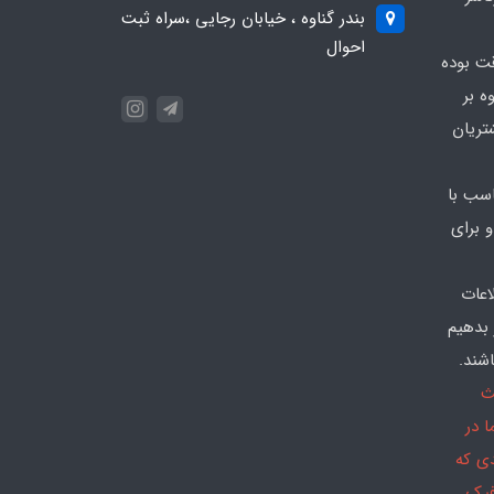
بندر گناوه ، خیابان رجایی ،سراه ثبت
احوال
قت بوده
ه بر
تریان
سب با
 برای
اعات
 بدهیم
شند.
ث
 در
دی که
فیک