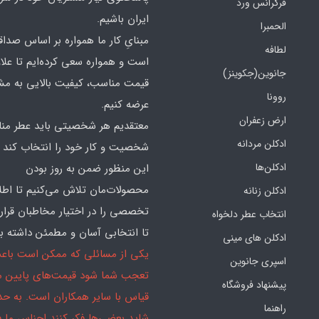
فرگرانس ورد
ایران باشیم.
الحمبرا
مبنایِ کار ما همواره بر اساس صدا
لطافه
است و همواره سعی کرده‌ایم تا علاو
جانوین(جکوینز)
قیمت مناسب، کیفیت بالایی به مش
روونا
عرضه کنیم.
ارض زعفران
معتقدیم هر شخصیتی باید عطر منا
ادکلن مردانه
شخصیت و کار خود را انتخاب کند و
ادکلن‌ها
این منظور ضمن به روز بودن
محصولات‌مان تلاش می‌کنیم تا اطل
ادکلن زنانه
تخصصی را در اختیار مخاطبان قرار
انتخاب عطر دلخواه
تا انتخابی آسان و مطمئن داشته با
ادکلن های مینی
یکی از مسائلی که ممکن است باع
اسپری جانوین
تعجب شما شود قیمت‌های پایین ما
پیشنهاد فروشگاه
قیاس با سایر همکاران است. به ح
راهنما
شاید بعضی‌ها فکر کنند اجناس ما 