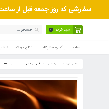
سفارشی که روز جمعه قبل از ساعت 9صبح ثبت می‌کنید روز شنبه و بعداز آن روز یکشنبه ارسال می‌ش
سبد خرید
0
خانه
پیگیری سفارشات
ادکلن مردانه
ادکلن 
خانه
فهرست محصولات
ادکلن آمبر لدر ژاکلین حجم ۱۰۰ میل | Amber & Lather Jaclin Eau de Parfum 100ml