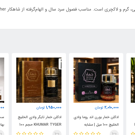
000
1,950,000
2,010,000
تومان
تومان
ادکلن خمار بورن اند روما وادی
ادکلن خمار تایگر وادی الخلیج
ست 
الخلیج 100 میل | مشابه
KHUMAR TYGER حجم 100
نال
اورجینال والنتینو بورن این
میل | رایحه‌ای مشابه بولگاری
شام