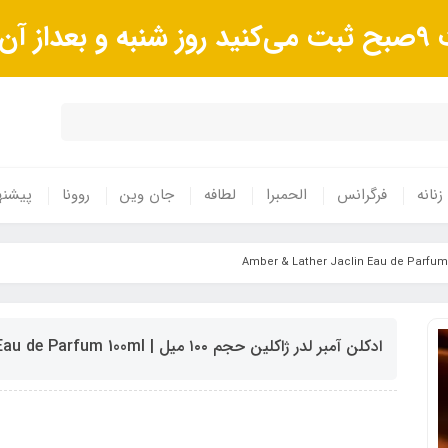
وند.
زنانه
فرگرانس
الحمبرا
لطافه
جان وین
روونا
پیشنه
ادکلن آمبر لدر ژاکلین حجم ۱۰۰ میل | Amber & Lather Jaclin Eau de Parfum 100ml