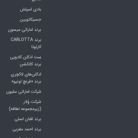
بادی اسپلش
جسیکاتویین
برند اماراتی میسون
برند CARLOTTA
کارلوتا
سِت ادکلن کادویی
برند کالکشن
ادکلن‌های لاکچری
برند «فرنچ اونیو»
شرکت اماراتی سلیون
شرکت وُلار
(زیرمجموعه لطافه)
برند افنان اصلی
برند احمد مغربی