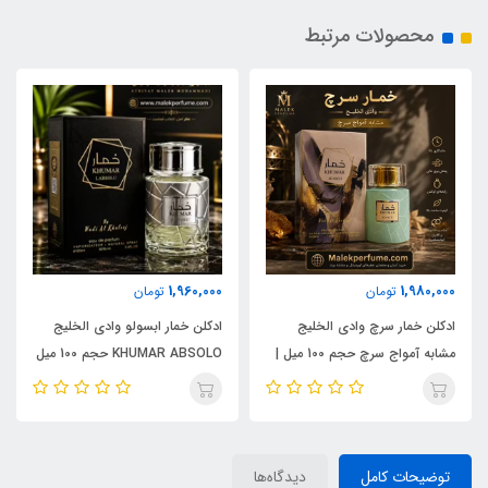
محصولات مرتبط
1,960,000
1,980,000
تومان
تومان
ادکلن خمار سرچ وادی الخلیج
ادکلن خمار ابسولو وادی الخلیج
مشابه آمواج سرچ حجم 100 میل |
KHUMAR ABSOLO حجم 100 میل
KHUMAR Search Eau de
| مشابه اورجینال ایو سن لورن مای
Parfum
سلف (MYSLF)
توضیحات کامل
دیدگاه‌ها