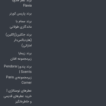
برند عطر فلاویا
Flavia
برند پاریس کورنر
برند سمام با
ماندگاری طولانی
برند جکلین(ژاکلین)
(هاردباکس‌دار
اماراتی)
برند زیمایا
زیرمجموعه افنان
برند پندورا Pendora
Scents |
زیرمجموعه‌ی Paris
Corner
عطرهای نوستالژی |
خرید عطرهای قدیمی
و خاطره‌انگیز