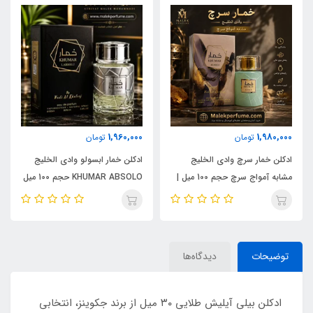
1,960,000
1,980,000
تومان
تومان
ادکلن خمار سرچ وادی الخلیج
ادکلن خمار ابسولو وادی الخلیج
مشابه آمواج سرچ حجم 100 میل |
KHUMAR ABSOLO حجم 100 میل
KHUMAR Search Eau de
| مشابه اورجینال ایو سن لورن مای
Parfum
سلف (MYSLF)
توضیحات
دیدگاه‌ها
ادکلن بیلی آیلیش طلایی ۳۰ میل از برند جکوینز، انتخابی