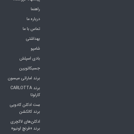
راهنما
درباره ما
تماس با ما
بهداشتی
شامپو
بادی اسپلش
جسیکاتویین
برند اماراتی میسون
برند CARLOTTA
کارلوتا
سِت ادکلن کادویی
برند کالکشن
ادکلن‌های لاکچری
برند «فرنچ اونیو»