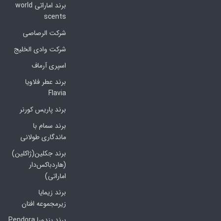
برند اماراتی world
scents
شرکت الرصاصی
شرکت وادی الخلیج
اسپری آرماف
برند عطر فلاویا
Flavia
برند پاریس کورنر
برند سمام با
ماندگاری طولانی
برند جکلین(ژاکلین)
(هاردباکس‌دار
اماراتی)
برند زیمایا
زیرمجموعه افنان
برند پندورا Pendora