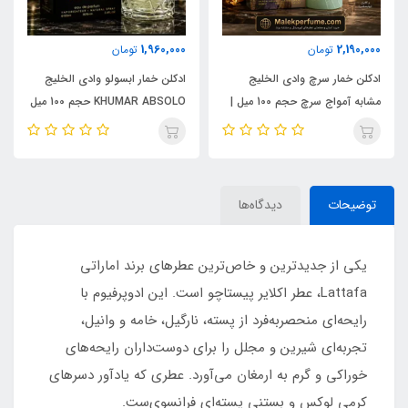
1,960,000
2,190,000
تومان
تومان
ادکلن خمار سرچ وادی الخلیج
ادکلن خمار ابسولو وادی الخلیج
مشابه آمواج سرچ حجم 100 میل |
KHUMAR ABSOLO حجم 100 میل
KHUMAR Search Eau de
| مشابه اورجینال ایو سن لورن مای
Parfum
سلف (MYSLF)
توضیحات
دیدگاه‌ها
یکی از جدیدترین و خاص‌ترین عطرهای برند اماراتی
Lattafa، عطر اکلایر پیستاچو است. این ادوپرفیوم با
رایحه‌ای منحصربه‌فرد از پسته، نارگیل، خامه و وانیل،
تجربه‌ای شیرین و مجلل را برای دوست‌داران رایحه‌های
خوراکی و گرم به ارمغان می‌آورد. عطری که یادآور دسرهای
کرمی لوکس و بستنی پسته‌ای فرانسوی‌ست.