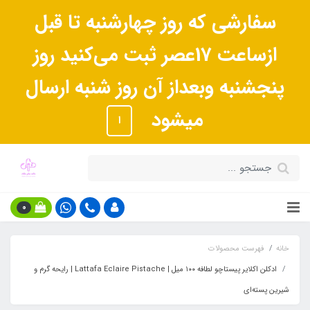
سفارشی که روز چهارشنبه تا قبل
ازساعت 17عصر ثبت می‌کنید روز
پنجشنبه وبعداز آن روز شنبه ارسال
میشود
ا
0
خانه
فهرست محصولات
ادکلن اکلایر پیستاچو لطافه ۱۰۰ میل | Lattafa Eclaire Pistache | رایحه گرم و
شیرین پسته‌ای