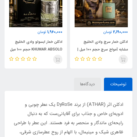
1,960,000
2,190,000
تومان
تومان
ادکلن خمار سرچ وادی الخلیج
ادکلن خمار ابسولو وادی الخلیج
مشابه آمواج سرچ حجم 100 میل |
KHUMAR ABSOLO حجم 100 میل
KHUMAR Search Eau de
| مشابه اورجینال ایو سن لورن مای
Parfum
سلف (MYSLF)
توضیحات
دیدگاه‌ها
ادکلن اثر (ATHAR) از برند DyRoSe یک عطر چوبی و
ادویه‌ای خاص و جذاب برای آقایانی‌ست که به دنبال
رایحه‌ای ماندگار و منحصر به فرد هستند. این عطر با طراحی
ظاهری شیک و مینیمال، با الهام از روح عطرسازی شرقی،