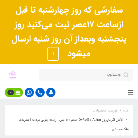
سفارشی که روز چهارشنبه تا قبل
ازساعت 17عصر ثبت می‌کنید روز
پنجشنبه وبعداز آن روز شنبه ارسال
میشود
ا
0
خانه
فهرست محصولات
ادکلن اثر دی‌روز DyRoSe Athar حجم ۱۰۰ میل | رایحه چوبی مردانه | عطریات
ملک‌محمدی