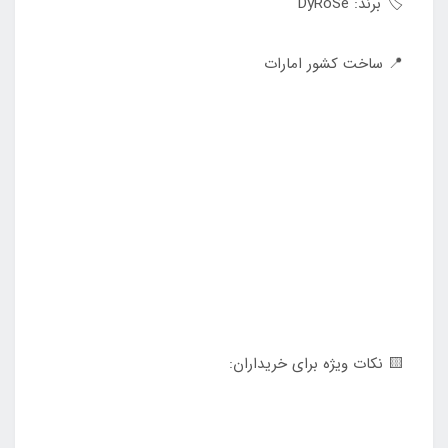
🏷️ برند: DyRoSe
📍 ساخت کشور امارات
🟨 نکات ویژه برای خریداران: