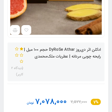
ادکلن اثر دی‌روز DyRoSe Athar حجم ۱۰۰ میل |
رایحه چوبی مردانه | عطریات ملک‌محمدی
(دیدگاه 2
کاربر)
7,078,000
7,577,000
7%
تومان