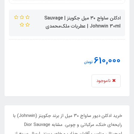
ادکلن ساواج ۳۰ میل جکوینز | Sauvage
Johnwin 30ml | عطریات ملک‌محمدی
610,000
تومان
ناموجود
خرید ادکلن دیور ساواج ۳۰ میل از برند جکوینز (Johnwin) با
رایحه‌ای خنک، مرکباتی و چوبی. مشابه Dior Sauvage
اورجینال، مناسب آقایان جذاب و خاص‌پسند. ارسال سریع از