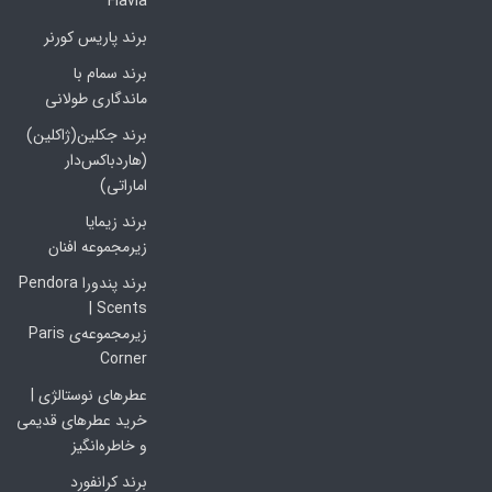
Flavia
برند پاریس کورنر
برند سمام با
ماندگاری طولانی
برند جکلین(ژاکلین)
(هاردباکس‌دار
اماراتی)
برند زیمایا
زیرمجموعه افنان
برند پندورا Pendora
Scents |
زیرمجموعه‌ی Paris
Corner
عطرهای نوستالژی |
خرید عطرهای قدیمی
و خاطره‌انگیز
برند کرانفورد