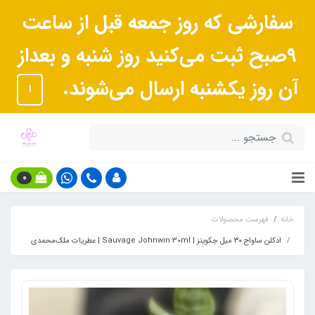
سفارشی که روز جمعه قبل از ساعت
9صبح ثبت می‌کنید روز شنبه و بعداز
آن روز یکشنبه ارسال می‌شوند.
ا
0
خانه
فهرست محصولات
ادکلن ساواج ۳۰ میل جکوینز | Sauvage Johnwin 30ml | عطریات ملک‌محمدی