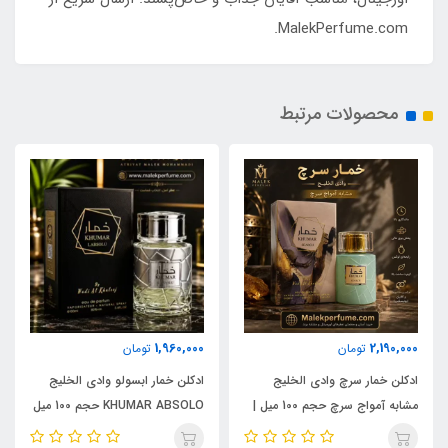
MalekPerfume.com.
محصولات مرتبط
1,960,000
2,190,000
تومان
تومان
ادکلن خمار سرچ وادی الخلیج
ادکلن خمار ابسولو وادی الخلیج
مشابه آمواج سرچ حجم 100 میل |
KHUMAR ABSOLO حجم 100 میل
KHUMAR Search Eau de
| مشابه اورجینال ایو سن لورن مای