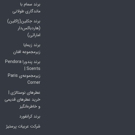
برند سمام با
ماندگاری طولانی
برند جکلین(ژاکلین)
(هاردباکس‌دار
اماراتی)
برند زیمایا
زیرمجموعه افنان
برند پندورا Pendora
Scents |
زیرمجموعه‌ی Paris
Corner
عطرهای نوستالژی |
خرید عطرهای قدیمی
و خاطره‌انگیز
برند کرانفورد
شرکت عربیات پرستیژ