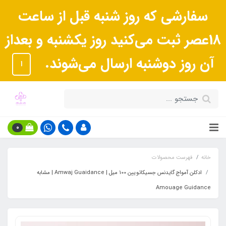
سفارشی که روز شنبه قبل از ساعت
18عصر ثبت می‌کنید روز یکشنبه و بعداز
آن روز دوشنبه ارسال می‌شوند.
ا
0
خانه
فهرست محصولات
ادکلن آمواج گایدنس جسیکاتویین 100 میل | Amwaj Guaidance | مشابه
Amouage Guidance