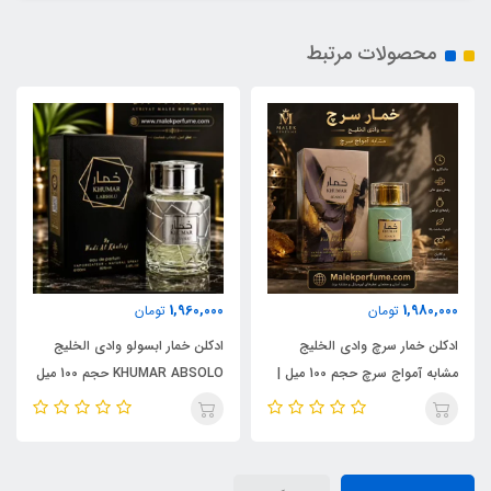
محصولات مرتبط
1,960,000
1,980,000
تومان
تومان
ادکلن خمار سرچ وادی الخلیج
ادکلن خمار ابسولو وادی الخلیج
مشابه آمواج سرچ حجم 100 میل |
KHUMAR ABSOLO حجم 100 میل
KHUMAR Search Eau de
| مشابه اورجینال ایو سن لورن مای
Parfum
سلف (MYSLF)