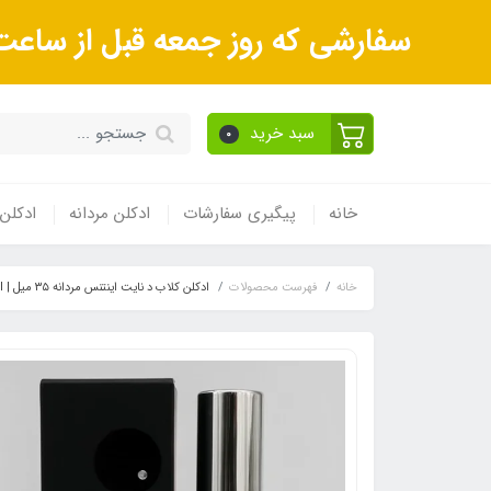
سفارشی که روز جمعه قبل از ساعت 9صبح ثبت می‌کنید روز شنبه و بعداز آن روز یکشنبه ارسال می‌ش
سبد خرید
0
خانه
پیگیری سفارشات
ادکلن مردانه
ادکلن 
خانه
فهرست محصولات
ادکلن کلاب د نایت اینتنس مردانه ۳۵ میل | Club De Nuit Intense Man 35ml