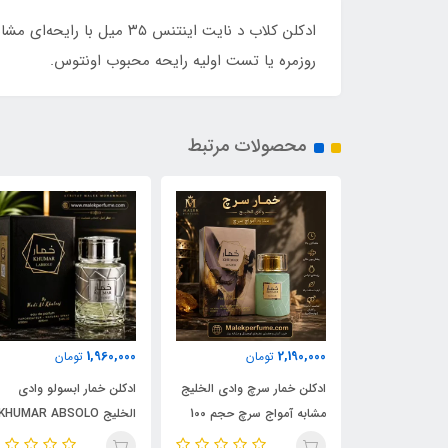
ادکلن کلاب د نایت اینتن
روزمره یا تست اولیه رایحه محبوب اونتوس.
محصولات مرتبط
1,960,000
2,190,000
مان
تومان
تومان
ادکلن شیرو اجمل 90 میل |
ادکلن خمار سرچ وادی الخلیج
ادکلن خمار ابسولو وادی
Ajmal 
مشابه آمواج سرچ حجم 100
الخلیج KHUMAR ABSOLO
| خرید با بهترین
میل | KHUMAR Search Eau
حجم 100 میل | مشابه اورجی