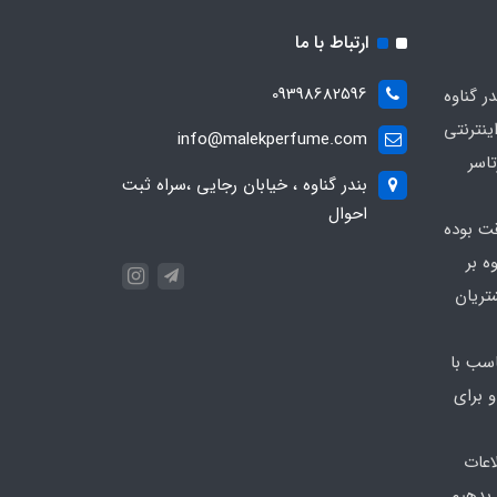
ارتباط با ما
09398682596
 گناوه
ینترنتی
info@malekperfume.com
اسر
بندر گناوه ، خیابان رجایی ،سراه ثبت
احوال
قت بوده
ه بر
تریان
سب با
 برای
اعات
 بدهیم