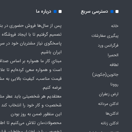
دسترسی سریع
درباره ما
پس از سال‌ها فروش حضوری در بندر
خانه
تصمیم گرفتیم تا با ایجاد فروشگاه ا
پیگیری سفارشات
پاسخگوی نیاز مشتریان خود در سرت
فرگرانس ورد
ایران باشیم.
الحمبرا
مبنایِ کار ما همواره بر اساس صدا
لطافه
است و همواره سعی کرده‌ایم تا علاو
جانوین(جکوینز)
قیمت مناسب، کیفیت بالایی به مش
روونا
عرضه کنیم.
ارض زعفران
معتقدیم هر شخصیتی باید عطر منا
ادکلن مردانه
شخصیت و کار خود را انتخاب کند و
ادکلن‌ها
این منظور ضمن به روز بودن
محصولات‌مان تلاش می‌کنیم تا اطل
ادکلن زنانه
تخصصی را در اختیار مخاطبان قرار