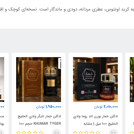
س ۳۵ میل با رایحه‌ای مشابه کرید اونتوس، عطری مردانه، دودی و ماندگار است. نسخه‌ای
000
1,950,000
2,010,000
تومان
تومان
ادکلن خمار بورن اند روما وادی
ادکلن خمار تایگر وادی الخلیج
ست 
الخلیج 100 میل | مشابه
KHUMAR TYGER حجم 100
نال
اورجینال والنتینو بورن این
میل | رایحه‌ای مشابه بولگاری
شام