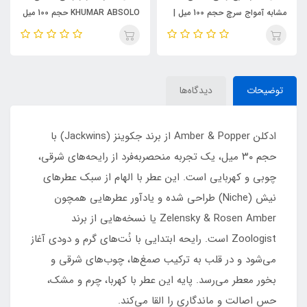
مشابه آمواج سرچ حجم 100 میل |
KHUMAR ABSOLO حجم 100 میل
KHUMAR Search Eau de
| مشابه اورجینال ایو سن لورن مای
Parfum
سلف (MYSLF)
توضیحات
دیدگاه‌ها
ادکلن Amber & Popper از برند جکوینز (Jackwins) با
حجم ۳۰ میل، یک تجربه منحصربه‌فرد از رایحه‌های شرقی،
چوبی و کهربایی است. این عطر با الهام از سبک عطرهای
نیش (Niche) طراحی شده و یادآور عطرهایی همچون
Zelensky & Rosen Amber یا نسخه‌هایی از برند
Zoologist است. رایحه ابتدایی با نُت‌های گرم و دودی آغاز
می‌شود و در قلب به ترکیب صمغ‌ها، چوب‌های شرقی و
بخور معطر می‌رسد. پایه این عطر با کهربا، چرم و مشک،
حس اصالت و ماندگاری را القا می‌کند.