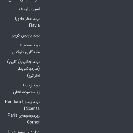
اسپری آرماف
برند عطر فلاویا
Flavia
برند پاریس کورنر
برند سمام با
ماندگاری طولانی
برند جکلین(ژاکلین)
(هاردباکس‌دار
اماراتی)
برند زیمایا
زیرمجموعه افنان
برند پندورا Pendora
Scents |
زیرمجموعه‌ی Paris
Corner
عطرهای نوستالژی |