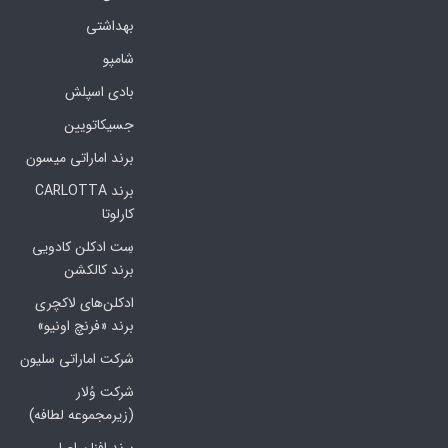
بهداشتی
شامپو
بادی اسپلش
جسیکاتویین
برند اماراتی میسون
برند CARLOTTA
کارلوتا
سِت ادکلن کادویی
برند کالکشن
ادکلن‌های لاکچری
برند «فرنچ اونیو»
شرکت اماراتی سلیون
شرکت وُلار
(زیرمجموعه لطافه)