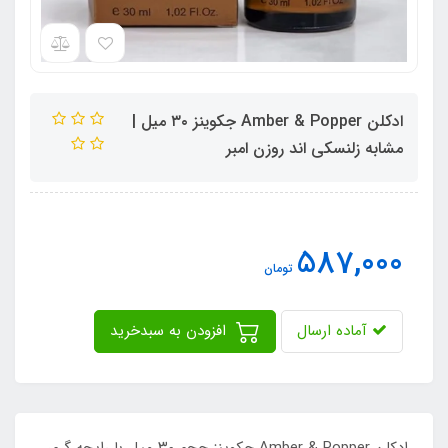
ادکلن Amber & Popper جکوینز ۳۰ میل |
مشابه زلنسکی اند روزن امبر
587,000
تومان
آماده ارسال
افزودن به سبدخرید