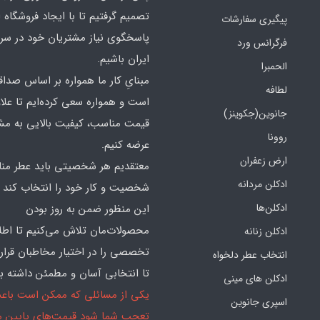
تصمیم گرفتیم تا با ایجاد فروشگاه ا
پیگیری سفارشات
پاسخگوی نیاز مشتریان خود در سرت
فرگرانس ورد
ایران باشیم.
الحمبرا
مبنایِ کار ما همواره بر اساس صدا
لطافه
است و همواره سعی کرده‌ایم تا علاو
جانوین(جکوینز)
قیمت مناسب، کیفیت بالایی به مش
روونا
عرضه کنیم.
ارض زعفران
معتقدیم هر شخصیتی باید عطر منا
ادکلن مردانه
شخصیت و کار خود را انتخاب کند و
ادکلن‌ها
این منظور ضمن به روز بودن
محصولات‌مان تلاش می‌کنیم تا اطل
ادکلن زنانه
تخصصی را در اختیار مخاطبان قرار
انتخاب عطر دلخواه
تا انتخابی آسان و مطمئن داشته با
ادکلن های مینی
یکی از مسائلی که ممکن است باع
اسپری جانوین
تعجب شما شود قیمت‌های پایین ما