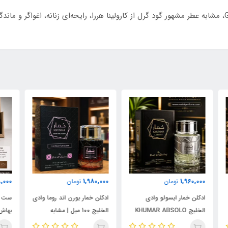
ادکلن گودگرل ۳۰ میل برند جکوینز با نام GOODNESS، مشابه عطر مشهور گود گرل از کارولینا هررا، رایحه‌ا
000
3,198,000
1,980,000
تومان
تومان
ادکلن خمار بورن اند روما وادی
ست چهار عددی عطر امپر
ست 
الخلیج 100 میل | مشابه
بهاش دیسکاوری ست 2 |
نال
اورجینال والنتینو بورن این
شامل رایحه‌های آمواج
میل