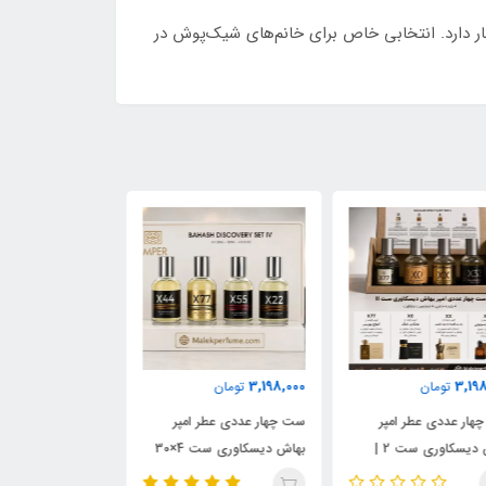
ی زنانه، اغواگر و ماندگار دارد. انتخابی خاص برای خانم‌های شیک‌پوش در
2,403,000
3,198,000
3,198,
تومان
تومان
تومان
چهار عددی عطر امپر
ست چهار عددی عطر امپر
بهاش دیسکاوری ست 4×30
دیسکاوری ست بهاش 4×30
 | مجموعه رایحه‌های
میل | شامل رایحه‌های عود
رایحه چوبی و سب