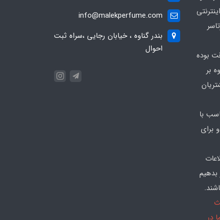
ینترنتی
info@malekperfume.com
اسر
بندر گناوه ، خیابان رجایی ،سراه ثبت
احوال
قت بوده
ه بر
تریان
سب با
 برای
اعات
 بدهیم
شند.
ث
 در