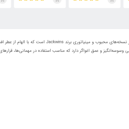
روما مردانه
پورپس، بولگاری تایگار، له میل
است
الکسیر و استرانگر ویت یو
این
ابسولوتلی | 4×30 میل
ی وسوسه‌انگیز و عمق اغواگر دارد که مناسب استفاده در مهمانی‌ها، قراره