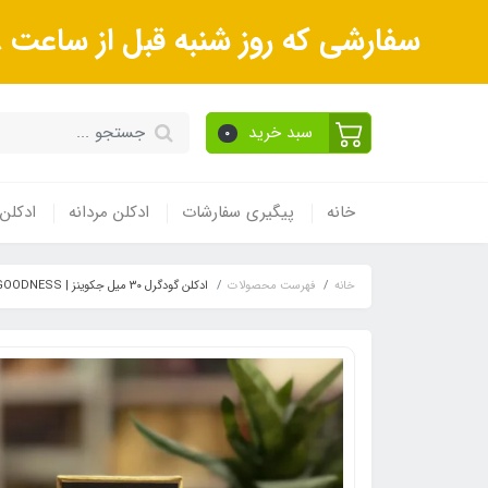
سفارشی که روز شنبه قبل از ساعت 18عصر ثبت می‌کنید روز یکشنبه و بعداز آن روز دوشنبه ارسال می‌شوند.
سبد خرید
0
خانه
پیگیری سفارشات
ادکلن مردانه
ادکلن 
خانه
فهرست محصولات
ادکلن گودگرل ۳۰ میل جکوینز | GOODNESS | مشابه گود گرل