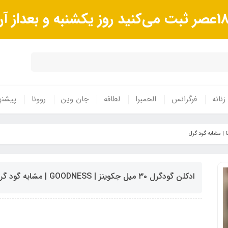
زنانه
فرگرانس
الحمبرا
لطافه
جان وین
روونا
پیشنه
ادکلن گودگرل ۳۰ میل جکوینز | GOODNESS | مشابه گود گرل