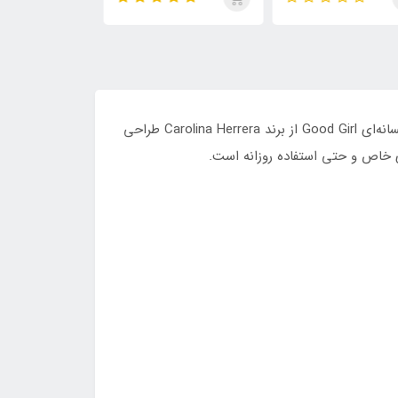
رانگر ویت یو ابسولوتلی،
ماراکوجا، ایمجینیشن، اونتوس
مردانه و زنانه
تنسلی، پارفوم و لیدر
ابسولو و سانتال 33
ادکلن گودگرل ۳۰ میل جکوینز | GOODNESS یکی از نسخه‌های محبوب و مینیاتوری برند Jackwins است که با الهام از عطر افسانه‌ای Good Girl از برند Carolina Herrera طراحی
ای خاص و حتی استفاده روزانه است.