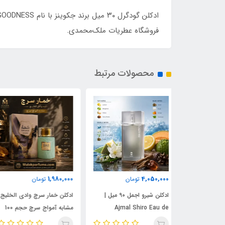
فروشگاه عطریات ملک‌محمدی.
محصولات مرتبط
1,960,000
1,980,000
مان
تومان
تومان
ادکلن شیرو اجمل 90 میل |
ادکلن خمار سرچ وادی الخلیج
ادکلن خمار ابسولو وادی
Ajmal 
مشابه آمواج سرچ حجم 100
الخلیج KHUMAR ABSOLO
| خرید با بهترین
میل | KHUMAR Search Eau
حجم 100 میل | مشابه اورجی