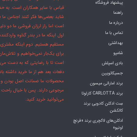
پیشنهاد فروشگاه
قیاس با سایر همکاران است. به ح
راهنما
شاید بعضی‌ها فکر کنند اجناس ما 
درباره ما
است اما راز ارزان فروشی ما دو دلیل
تماس با ما
اول اینکه ما در بندر گناوه واردکننده
بهداشتی
مستقیم هستیم. دوم اینکه مشتری 
شامپو
برای یک‌بار نمی‌خواهیم و تلاش‌مان
است تا با رضایتی که به دست می‌آ
بادی اسپلش
دفعات بعد هم از ما خرید داشته باش
جسیکاتویین
محصولات ما ضمانت اصل بودن و
برند اماراتی میسون
مرجوعی دارند. پس با خیال راحت
برند CARLOTTA کارلوتا
می‌توانید خرید کنید.
سِت ادکلن کادویی برند
کالکشن
ادکلن‌های لاکچری برند «فرنچ
اونیو»