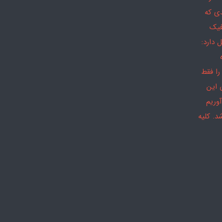
دی که
فیک
 دارد:
را فقط
 این
وریم
د. کلیه