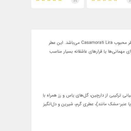
پس، بولگاری تایگار، له میل
استرانگر ویت یو ابسولوتلی،
ماراکوجا، ایمجین
سیر و استرانگر ویت یو
اینتنسلی، پارفوم و لیدر
ابسولو و سانتال 33
وتلی | 4×30 میل
ادکلن Cassandra Lilac ۱۰۰ میل از برند VOLARÉ عطری زنانه با رایحه‌ای گرم، شیرین و دوست‌داشتنی است که الهام‌گرفته از عطر محبوب Casamorati Lira می‌باشد. این عطر
ای مهمانی‌ها یا قرارهای عاشقانه بسیار مناسب
انی ترکیبی از دارچین، گل‌های یاس و رز همراه با
(یا عنبر‑مشک مانند)، عطری گرم، شیرین و دل‌انگیز