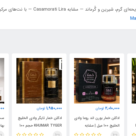
ادکلن Cassandra Lilac از VOLARÉ عطری زنانه با
Ma
000
1,950,000
2,010,000
تومان
تومان
ادکلن خمار بورن اند روما وادی
ادکلن خمار تایگر وادی الخلیج
ست 
الخلیج 100 میل | مشابه
KHUMAR TYGER حجم 100
نال
اورجینال والنتینو بورن این
میل | رایحه‌ای مشابه بولگاری
شام