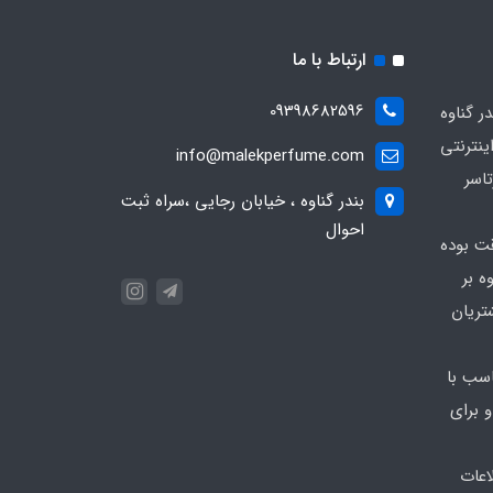
ارتباط با ما
09398682596
 گناوه
ینترنتی
info@malekperfume.com
اسر
بندر گناوه ، خیابان رجایی ،سراه ثبت
احوال
قت بوده
ه بر
تریان
سب با
 برای
اعات