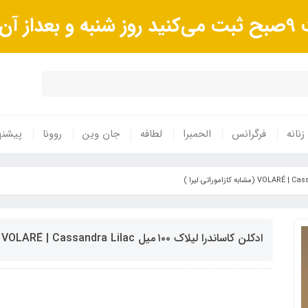
وند.
زنانه
فرگرانس
الحمبرا
لطافه
جان وین
روونا
پیشنه
ادکلن کاساندرا لیلاک ۱۰۰ میل VOLARÉ | Cassandra Lilac (مشابه کازاموراتی لیرا )