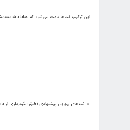
این ترکیب نت‌ها باعث می‌شود که Cassandra Lilac گزینه‌ای ایده‌آل برای کسانی باشد که عاشق عطرهای شیرین، گرم و گُرماند — با حس کلاسیک و زنانه — هستند.
🔹 نت‌های بویایی پیشنهادی (طبق الگوبرداری از Lira)