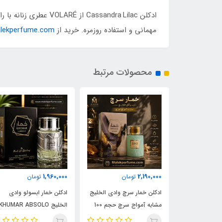
مهمانی و استفاده روزمره. خرید از
lekperfume.com
محصولات مرتبط
1,960,000
2,190,000
مان
تومان
تومان
ادکلن شیرو اجمل 90 میل |
ادکلن خمار سرچ وادی الخلیج
ادکلن خمار ابسولو وادی
Ajmal 
مشابه آمواج سرچ حجم 100
الخلیج KHUMAR ABSOLO
| خرید با بهترین
میل | KHUMAR Search Eau
حجم 100 میل | مشابه اورجی