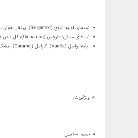
نت‌های اولیه: ترنج (Bergamot)، پرتقال خونی، اسطوخودوس (Lavender)
نت‌های میانی: دارچین (Cinnamon)، گل یاس یا رز (Jasmine / Rose)،
پایه: وانیل (Vanilla)، کارامل (Caramel)، مشک (Musk)
🔹 ویژگی‌ها:
حجم: 100 میل