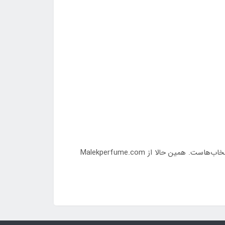
اگر دنبال عطری زنانه، گرم، شیرین و گُرماند — با حس لوکس و مجلل — هستی، Cassandra Lilac VOLARÉ یکی از بهترین انتخاب‌هاست. همین حالا از Malekperfume.com