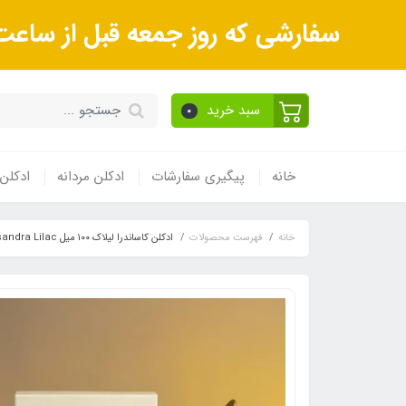
سفارشی که روز جمعه قبل از ساعت 9صبح ثبت می‌کنید روز شنبه و بعداز آن روز یکشنبه ارسال می‌ش
سبد خرید
0
خانه
پیگیری سفارشات
ادکلن مردانه
ادکلن 
خانه
فهرست محصولات
ادکلن کاساندرا لیلاک ۱۰۰ میل VOLARÉ | Cassandra Lilac (مشابه کازاموراتی لیرا )