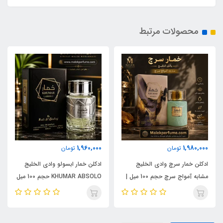
محصولات مرتبط
1,960,000
1,980,000
تومان
تومان
ادکلن خمار سرچ وادی الخلیج
ادکلن خمار ابسولو وادی الخلیج
مشابه آمواج سرچ حجم 100 میل |
KHUMAR ABSOLO حجم 100 میل
KHUMAR Search Eau de
| مشابه اورجینال ایو سن لورن مای
Parfum
سلف (MYSLF)