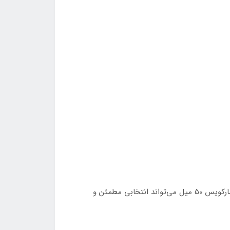
اگر به دنبال عطری زنانه، شیرین، کلاسیک و خاطره‌انگیز هستید که رایحه‌ای آرام و دلنشین داشته باشد، ادکلن شالیز زنانه رمی مارکویس 50 میل می‌تواند انتخابی مطمئن و