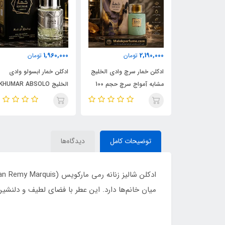
1,960,000
2,190,000
مان
تومان
تومان
ادکلن شیرو اجمل 90 میل |
ادکلن خمار سرچ وادی الخلیج
ادکلن خمار ابسولو وادی
Ajmal 
مشابه آمواج سرچ حجم 100
الخلیج KHUMAR ABSOLO
| خرید با بهترین
میل | KHUMAR Search Eau
حجم 100 میل | مشابه اورجی
de Parfum
ایو سن لورن مای سلف
(MYSLF)
توضیحات کامل
دیدگاه‌ها
میان خانم‌ها دارد. این عطر با فضای لطیف و دلنشی