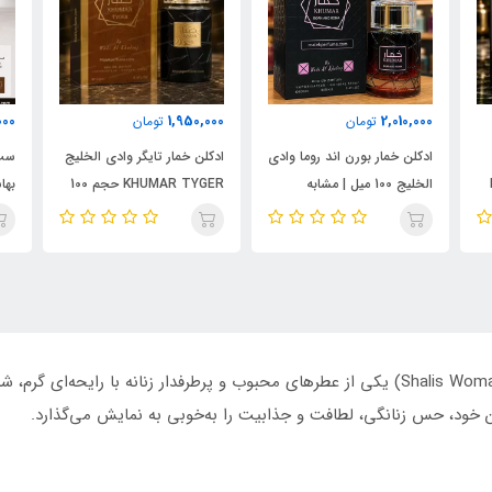
000
1,950,000
2,010,000
تومان
تومان
ادکلن خمار بورن اند روما وادی
ادکلن خمار تایگر وادی الخلیج
ست 
الخلیج 100 میل | مشابه
KHUMAR TYGER حجم 100
نال
اورجینال والنتینو بورن این
میل | رایحه‌ای مشابه بولگاری
شام
روما مردانه
تایگار
پور
الک
ابسول
ادکلن شالیز زنانه رمی مارکویس (Shalis Woman Remy Marquis) یکی از عطرهای محبوب و پرطرفد
ن خود، حس زنانگی، لطافت و جذابیت را به‌خوبی به نمایش می‌گذارد.