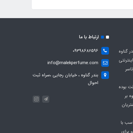
ارتباط با ما
09398682596
 گناوه
ینترنتی
info@malekperfume.com
اسر
بندر گناوه ، خیابان رجایی ،سراه ثبت
احوال
قت بوده
ه بر
تریان
سب با
 برای