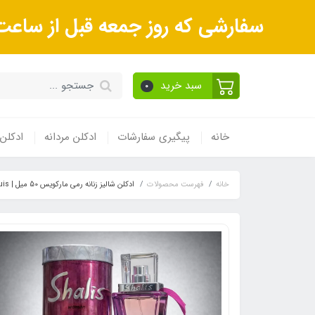
سفارشی که روز جمعه قبل از ساعت 9صبح ثبت می‌کنید روز شنبه و بعداز آن روز یکشنبه ارسال می‌ش
سبد خرید
0
خانه
پیگیری سفارشات
ادکلن مردانه
ادکلن 
خانه
فهرست محصولات
ادکلن شالیز زنانه رمی مارکویس 50 میل | Shalis Woman Remy Marquis