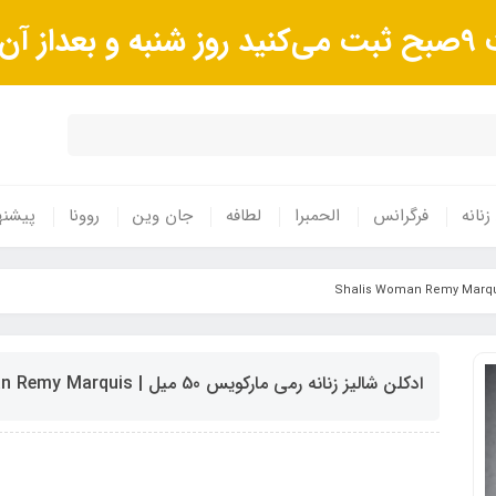
وند.
زنانه
فرگرانس
الحمبرا
لطافه
جان وین
روونا
پیشنه
ادکلن شالیز زنانه رمی مارکویس 50 میل | Shalis Woman Remy Marquis