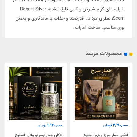
ادکلن سیلور سنت بوگارت ۳۰ میل جانوین (SILVER SENSE)
با رایحه‌ای گرم، شیرین و کمی تلخ، مشابه Bogart Silver
Scent؛ عطری مردانه، قدرتمند و جذاب با ماندگاری و پخش
بوی مناسب، ساخت امارات.
محصولات مرتبط
1,960,000
2,190,000
تومان
تومان
ادکلن خمار سرچ وادی الخلیج
ادکلن خمار ابسولو وادی الخلیج