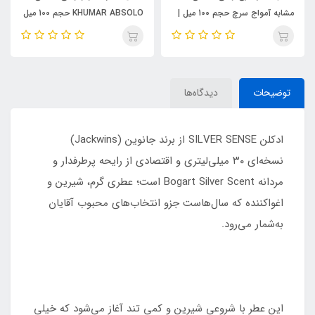
مشابه آمواج سرچ حجم 100 میل |
KHUMAR ABSOLO حجم 100 میل
KHUMAR Search Eau de
| مشابه اورجینال ایو سن لورن مای
Parfum
سلف (MYSLF)
توضیحات
دیدگاه‌ها
ادکلن SILVER SENSE از برند جانوین (Jackwins)
نسخه‌ای ۳۰ میلی‌لیتری و اقتصادی از رایحه پرطرفدار و
مردانه Bogart Silver Scent است؛ عطری گرم، شیرین و
اغواکننده که سال‌هاست جزو انتخاب‌های محبوب آقایان
به‌شمار می‌رود.
این عطر با شروعی شیرین و کمی تند آغاز می‌شود که خیلی