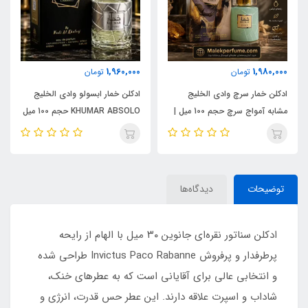
1,960,000
1,980,000
تومان
تومان
ادکلن خمار سرچ وادی الخلیج
ادکلن خمار ابسولو وادی الخلیج
مشابه آمواج سرچ حجم 100 میل |
KHUMAR ABSOLO حجم 100 میل
KHUMAR Search Eau de
| مشابه اورجینال ایو سن لورن مای
Parfum
سلف (MYSLF)
توضیحات
دیدگاه‌ها
ادکلن سناتور نقره‌ای جانوین ۳۰ میل با الهام از رایحه
پرطرفدار و پرفروش Invictus Paco Rabanne طراحی شده
و انتخابی عالی برای آقایانی است که به عطرهای خنک،
شاداب و اسپرت علاقه دارند. این عطر حس قدرت، انرژی و