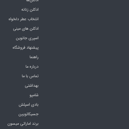
ادکلن‌ها
ادکلن زنانه
انتخاب عطر دلخواه
ادکلن های مینی
اسپری جانوین
پیشنهاد فروشگاه
راهنما
درباره ما
تماس با ما
بهداشتی
شامپو
بادی اسپلش
جسیکاتویین
برند اماراتی میسون