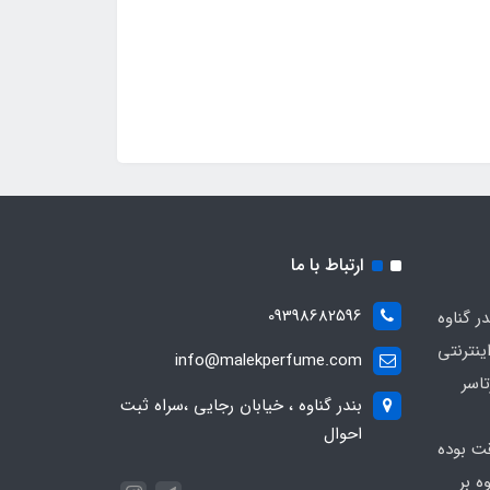
ارتباط با ما
09398682596
 گناوه
ینترنتی
info@malekperfume.com
اسر
بندر گناوه ، خیابان رجایی ،سراه ثبت
احوال
قت بوده
ه بر