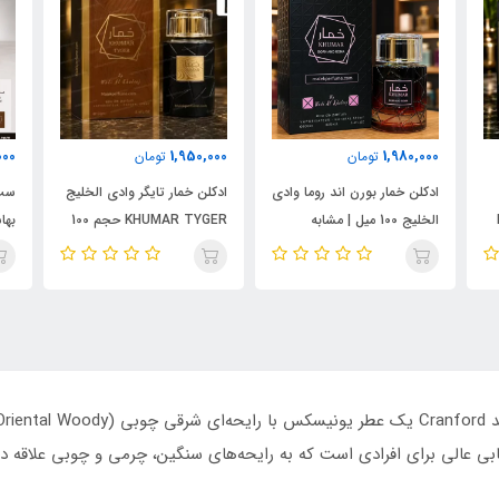
000
1,950,000
1,980,000
تومان
تومان
ادکلن خمار بورن اند روما وادی
ادکلن خمار تایگر وادی الخلیج
ست 
الخلیج 100 میل | مشابه
KHUMAR TYGER حجم 100
نال
اورجینال والنتینو بورن این
میل | رایحه‌ای مشابه بولگاری
شام
روما مردانه
تایگار
پور
الک
ابسول
بی عالی برای افرادی است که به رایحه‌های سنگین، چرمی و چوبی علاقه دار