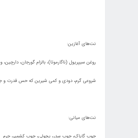
نت‌های آغازین:
روغن سیپریول (ناگارموتا)، بالزام گورجان، دارچین، و
شروعی گرم، دودی و کمی شیرین که حس قدرت و جذا
نت‌های میانی:
چوب گایاک، چوب سدر، پچولی، چوب کشمیر، چرم