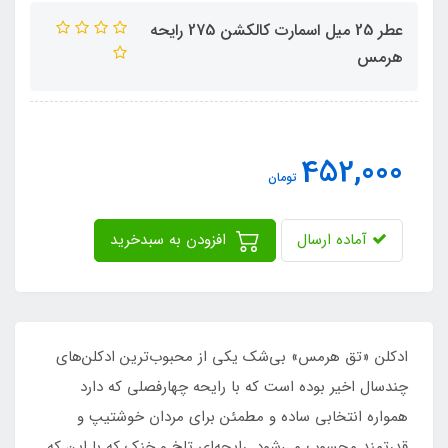
عطر 25 میل اسمارت کالکشن 275 رایحه
هرمس
452,000
تومان
آماده ارسال
افزودن به سبدخرید
ادکلن «تق هرمس» بی‌شک یکی از محبوب‌ترین ادکلن‌های
چندسال اخیر بوده است که با رایحه چهارفصلی که دارد
همواره انتخابی ساده و مطمئن برای مردان خوشتیپ و
قدرتمند محسوب می‌شود. رایحه‌ای تلخ و خنک که با این که