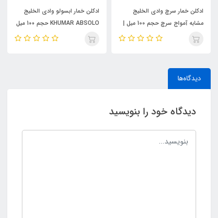
ادکلن خمار سرچ وادی الخلیج
ادکلن خمار ابسولو وادی الخلیج
مشابه آمواج سرچ حجم 100 میل |
KHUMAR ABSOLO حجم 100 میل
KHUMAR Search Eau de
| مشابه اورجینال ایو سن لورن مای
Parfum
سلف (MYSLF)
دیدگاه‌ها
دیدگاه خود را بنویسید