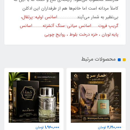
کاملاً مردانه است اما خانم‌ها هم از طرفداران این ادکلن
بی‌نظیر به شمار می‌آیند.................
اسانس اولیه::پرتقال،
گریپ فروت
......اسانس میانی::سنگ آتشزنه
.........اسانس
پایه:لوبان ، خزه درخت بلوط ، روایح چوبی
محصولات مرتبط
1,960,000
2,190,000
تومان
تومان