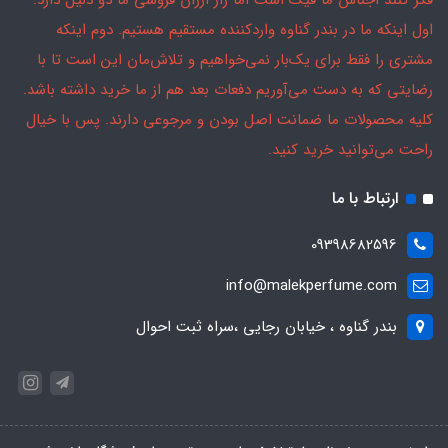
فکر کنند اجناس ما فیک است اما راز ارزان فروشی ما دو دلیل دارد:
اول اینکه ما در بندر گناوه واردکننده مستقیم هستیم. دوم اینکه
مشتری را فقط برای یک‌بار نمی‌خواهیم و تلاش‌مان این است تا با
رضایتی که به دست می‌آوریم دفعات بعد هم از ما خرید داشته باشد.
کلیه محصولات ما ضمانت اصل بودن و مرجوعی دارند. پس با خیال
راحت می‌توانید خرید کنید.
ارتباط با ما
09398682596
info@malekperfume.com
بندر گناوه ، خیابان رجایی ،سراه ثبت احوال