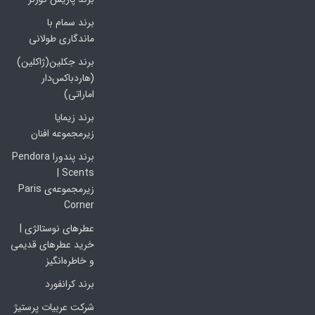
برند سمام با
ماندگاری طولانی
برند جکلین(ژاکلین)
(هاردباکس‌دار
اماراتی)
برند زیمایا
زیرمجموعه افنان
برند پندورا Pendora
Scents |
زیرمجموعه‌ی Paris
Corner
عطرهای نوستالژی |
خرید عطرهای قدیمی
و خاطره‌انگیز
برند کرانفورد
شرکت عربیات پرستیژ