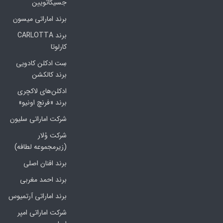
جسیکاتویین
برند اماراتی میسون
برند CARLOTTA
کارلوتا
سِت ادکلن کادویی
برند کالکشن
ادکلن‌های لاکچری
برند «فرنچ اونیو»
شرکت اماراتی سلیون
شرکت وُلار
(زیرمجموعه لطافه)
برند افنان اصلی
برند احمد مغربی
برند اماراتی آرتمیوس
شرکت اماراتی امپر