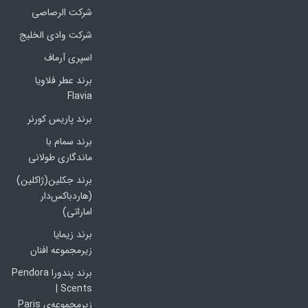
شرکت الرصاصی
شرکت وادی الخلیج
اسپری آرماف
برند عطر فلاویا
Flavia
برند پاریس کورنر
برند سمام با
ماندگاری طولانی
برند جکلین(ژاکلین)
(هاردباکس‌دار
اماراتی)
برند زیمایا
زیرمجموعه افنان
برند پندورا Pendora
Scents |
زیرمجموعه‌ی Paris