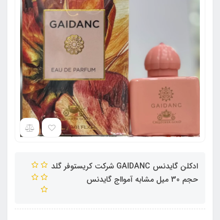
ادکلن گایدنس GAIDANC شرکت کریستوفر گلد
حجم 30 میل مشابه آموااج گایدنس