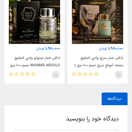
1,960,000
1,980,000
تومان
تومان
ادکلن خمار سرچ وادی الخلیج
ادکلن خمار ابسولو وادی الخلیج
مشابه آمواج سرچ حجم 100 میل |
KHUMAR ABSOLO حجم 100 میل
KHUMAR Search Eau de
| مشابه اورجینال ایو سن لورن مای
Parfum
سلف (MYSLF)
دیدگاه‌ها
دیدگاه خود را بنویسید