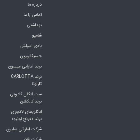
درباره ما
تماس با ما
بهداشتی
شامپو
بادی اسپلش
جسیکاتویین
برند اماراتی میسون
برند CARLOTTA
کارلوتا
سِت ادکلن کادویی
برند کالکشن
ادکلن‌های لاکچری
برند «فرنچ اونیو»
شرکت اماراتی سلیون
شرکت وُلار