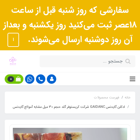
سفارشی که روز شنبه قبل از ساعت
18عصر ثبت می‌کنید روز یکشنبه و بعداز
آن روز دوشنبه ارسال می‌شوند.
ا
0
خانه
فهرست محصولات
ادکلن گایدنس GAIDANC شرکت کریستوفر گلد حجم 30 میل مشابه آموااج گایدنس