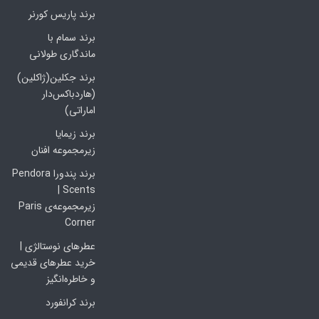
برند پاریس کورنر
برند سمام با
ماندگاری طولانی
برند جکلین(ژاکلین)
(هاردباکس‌دار
اماراتی)
برند زیمایا
زیرمجموعه افنان
برند پندورا Pendora
Scents |
زیرمجموعه‌ی Paris
Corner
عطرهای نوستالژی |
خرید عطرهای قدیمی
و خاطره‌انگیز
برند کرانفورد