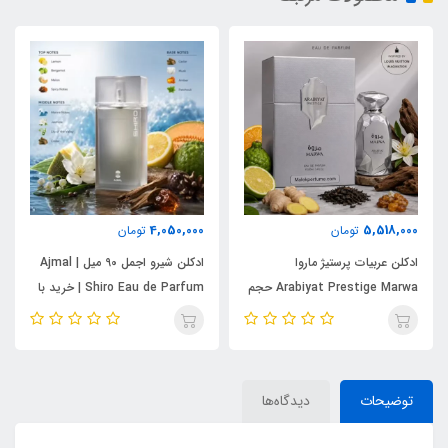
1,980,000
4,050,000
تومان
تومان
ادکلن شیرو اجمل 90 میل | Ajmal
ادکلن خمار سرچ وادی الخلیج
Shiro Eau de Parfum | خرید با
مشابه آمواج سرچ حجم 100 میل |
بهترین قیمت
KHUMAR Search Eau de
Parfum
توضیحات
دیدگاه‌ها