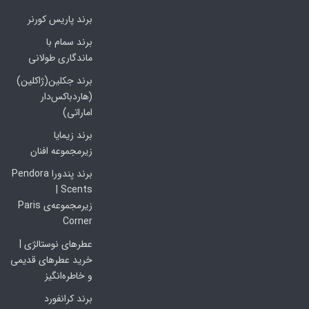
برند پاریس کورنر
برند سمام با
ماندگاری طولانی
برند جکلین(ژاکلین)
(هاردباکس‌دار
اماراتی)
برند زیمایا
زیرمجموعه افنان
برند پندورا Pendora
Scents |
زیرمجموعه‌ی Paris
Corner
عطرهای نوستالژی |
خرید عطرهای قدیمی
و خاطره‌انگیز
برند کرانفورد