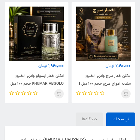
1,960,000
2,190,000
تومان
تومان
ادکلن خمار سرچ وادی الخلیج
ادکلن خمار ابسولو وادی الخلیج
مشابه آمواج سرچ حجم 100 میل |
KHUMAR ABSOLO حجم 100 میل
KHUMAR Search Eau de
| مشابه اورجینال ایو سن لورن مای
Parfum
سلف (MYSLF)
توضیحات
دیدگاه‌ها
ادکلن خمار پرسیوس (KHUMAR PERSEUS) از برند وادی