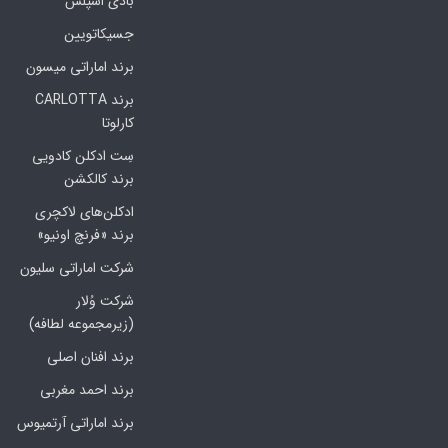
بادی اسپلش
جسیکاتویین
برند اماراتی میسون
برند CARLOTTA
کارلوتا
سِت ادکلن کادویی
برند کالکشن
ادکلن‌های لاکچری
برند «فرنچ اونیو»
شرکت اماراتی سلیون
شرکت وُلار
(زیرمجموعه لطافه)
برند افنان اصلی
برند احمد مغربی
برند اماراتی آرتمیوس