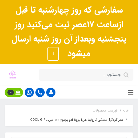
سفارشی که روز چهارشنبه تا قبل
ازساعت 17عصر ثبت می‌کنید روز
پنجشنبه وبعداز آن روز شنبه ارسال
میشود
ا
0
خانه
فهرست محصولات
عطر گودگرل مشکی کارولینا هررا روونا ادو پرفیوم 100 میل COOL GIRL