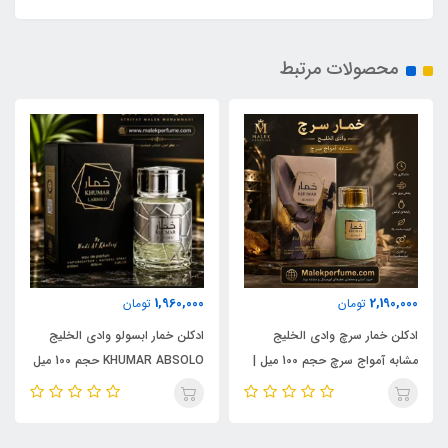
محصولات مرتبط
1,960,000
2,190,000
تومان
تومان
ادکلن خمار سرچ وادی الخلیج
ادکلن خمار ابسولو وادی الخلیج
مشابه آمواج سرچ حجم 100 میل |
KHUMAR ABSOLO حجم 100 میل
KHUMAR Search Eau de
| مشابه اورجینال ایو سن لورن مای
Parfum
سلف (MYSLF)