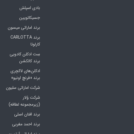
بادی اسپلش
جسیکاتویین
برند اماراتی میسون
برند CARLOTTA
کارلوتا
سِت ادکلن کادویی
برند کالکشن
ادکلن‌های لاکچری
برند «فرنچ اونیو»
شرکت اماراتی سلیون
شرکت وُلار
(زیرمجموعه لطافه)
برند افنان اصلی
برند احمد مغربی