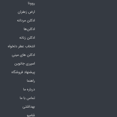
روونا
ارض زعفران
ادکلن مردانه
ادکلن‌ها
ادکلن زنانه
انتخاب عطر دلخواه
ادکلن های مینی
اسپری جانوین
پیشنهاد فروشگاه
راهنما
درباره ما
تماس با ما
بهداشتی
شامپو