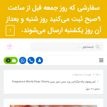
سفارشی که روز جمعه قبل از ساعت
9صبح ثبت می‌کنید روز شنبه و بعداز
آن روز یکشنبه ارسال می‌شوند.
ا
0
خانه
فهرست محصولات
ادو پرفیوم زنانه فرگرانس ورد میس دیور چری Fragrance World Dear Cherry
حجم 100 میل