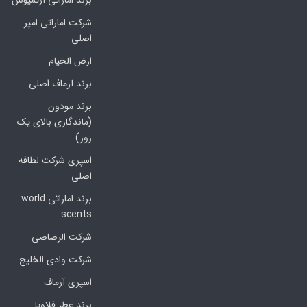
برند اماراتی آرتمیوس
شرکت اماراتی امپر
اصلی
ارض الخیام
برند آرماف اصلی
برند مودون
(ماندگاری بالای یک
روز)
اسپری شرکت لطافه
اصلی
برند اماراتی world
scents
شرکت الرصاصی
شرکت وادی الخلیج
اسپری آرماف
برند عطر فلاویا