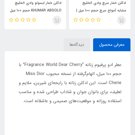
ادکلن خمار سرچ وادی الخلیج
ادکلن خمار ابسولو وادی الخلیج
مشابه آمواج سرچ حجم 100 میل |
KHUMAR ABSOLO حجم 100 میل
KHUMAR Search Eau de
| مشابه اورجینال ایو سن لورن مای
Parfum
سلف (MYSLF)
معرفی محصول
دیدگاه‌ها
عطر ادو پرفیوم زنانه “Fragrance World Dear Cherry” با
حجم 100 میل، الهام‌گرفته از نسخه محبوب Miss Dior
Cherie است. این ادکلن زنانه با رایحه‌ای شیرین، ملایم و
لطیف، برای بانوان جوان و شاداب طراحی شده و مناسب
استفاده روزانه و موقعیت‌های صمیمی و عاشقانه است.