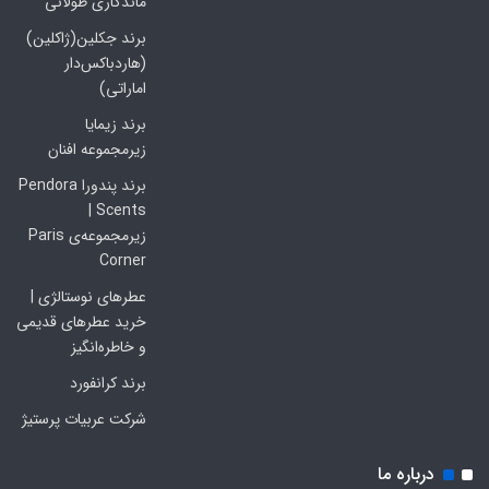
ماندگاری طولانی
برند جکلین(ژاکلین)
(هاردباکس‌دار
اماراتی)
برند زیمایا
زیرمجموعه افنان
برند پندورا Pendora
Scents |
زیرمجموعه‌ی Paris
Corner
عطرهای نوستالژی |
خرید عطرهای قدیمی
و خاطره‌انگیز
برند کرانفورد
شرکت عربیات پرستیژ
درباره ما