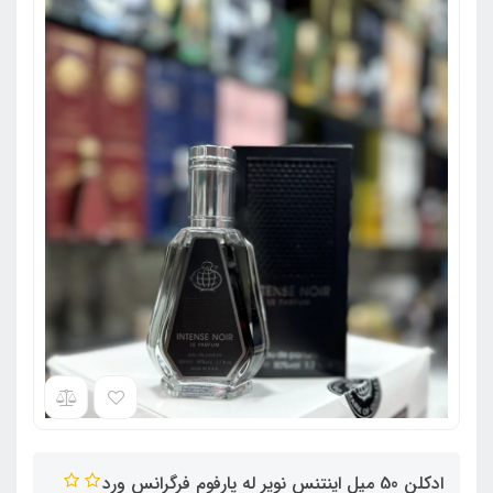
ادکلن 50 میل اینتنس نویر له پارفوم فرگرانس ورد