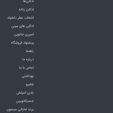
ادکلن‌ها
ادکلن زنانه
انتخاب عطر دلخواه
ادکلن های مینی
اسپری جانوین
پیشنهاد فروشگاه
راهنما
درباره ما
تماس با ما
بهداشتی
شامپو
بادی اسپلش
جسیکاتویین
برند اماراتی میسون