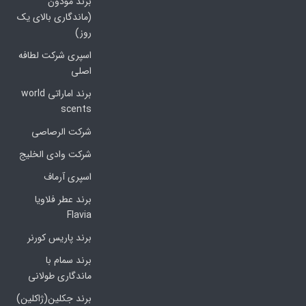
برند مودون
(ماندگاری بالای یک
روز)
اسپری شرکت لطافه
اصلی
برند اماراتی world
scents
شرکت الرصاصی
شرکت وادی الخلیج
اسپری آرماف
برند عطر فلاویا
Flavia
برند پاریس کورنر
برند سمام با
ماندگاری طولانی
برند جکلین(ژاکلین)