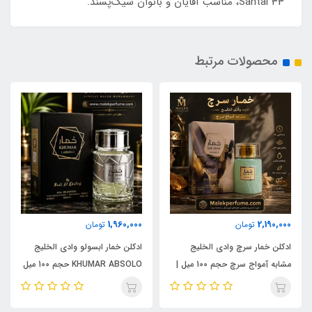
Santal 33، مناسب آقایان و بانوان شیک‌پسند.
محصولات مرتبط
1,960,000
2,190,000
تومان
تومان
ادکلن خمار سرچ وادی الخلیج
ادکلن خمار ابسولو وادی الخلیج
مشابه آمواج سرچ حجم 100 میل |
KHUMAR ABSOLO حجم 100 میل
KHUMAR Search Eau de
| مشابه اورجینال ایو سن لورن مای
Parfum
سلف (MYSLF)