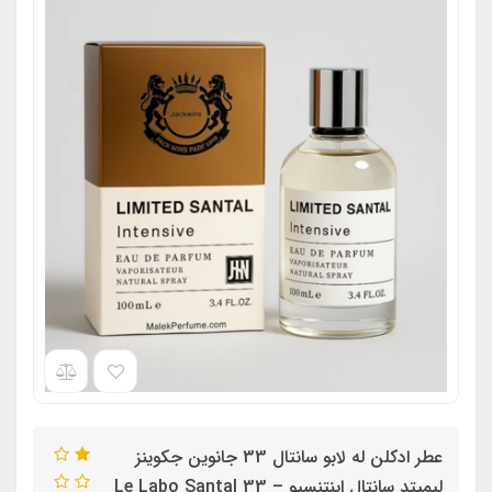
عطر ادکلن له لابو سانتال 33 جانوین جکوینز
لیمیتد سانتال اینتنسیو – Le Labo Santal 33