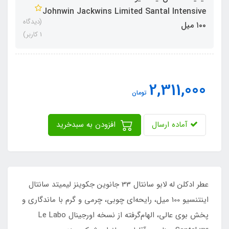
Johnwin Jackwins Limited Santal Intensive
(دیدگاه
١٠٠ میل
1 کاربر)
2,311,000
تومان
آماده ارسال
افزودن به سبدخرید
عطر ادکلن له لابو سانتال 33 جانوین جکوینز لیمیتد سانتال
اینتنسیو 100 میل، رایحه‌ای چوبی، چرمی و گرم با ماندگاری و
پخش بوی عالی، الهام‌گرفته از نسخه اورجینال Le Labo