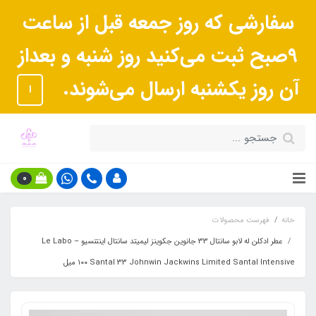
سفارشی که روز جمعه قبل از ساعت
9صبح ثبت می‌کنید روز شنبه و بعداز
آن روز یکشنبه ارسال می‌شوند.
ا
0
خانه
فهرست محصولات
عطر ادکلن له لابو سانتال 33 جانوین جکوینز لیمیتد سانتال اینتنسیو – Le Labo
Santal 33 Johnwin Jackwins Limited Santal Intensive ١٠٠ میل