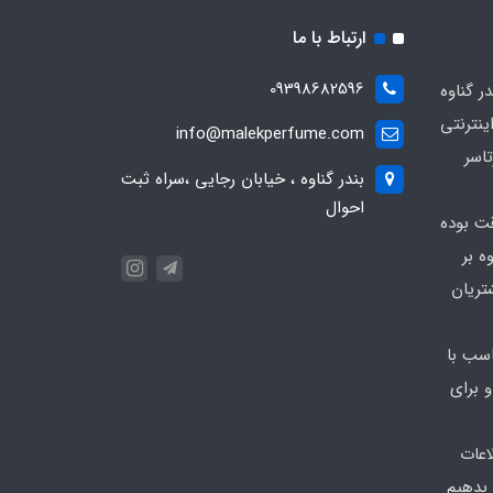
ارتباط با ما
09398682596
 گناوه
ینترنتی
info@malekperfume.com
اسر
بندر گناوه ، خیابان رجایی ،سراه ثبت
احوال
قت بوده
ه بر
تریان
سب با
 برای
اعات
 بدهیم