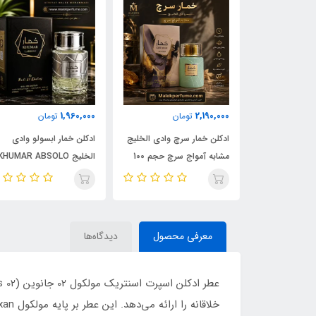
1,960,000
2,190,000
مان
تومان
تومان
ادکلن شیرو اجمل 90 میل |
ادکلن خمار سرچ وادی الخلیج
ادکلن خمار ابسولو وادی
Ajmal 
مشابه آمواج سرچ حجم 100
الخلیج KHUMAR ABSOLO
| خرید با بهترین
میل | KHUMAR Search Eau
حجم 100 میل | مشابه اورجی
de Parfum
ایو سن لورن مای سلف
(MYSLF)
معرفی محصول
دیدگاه‌ها