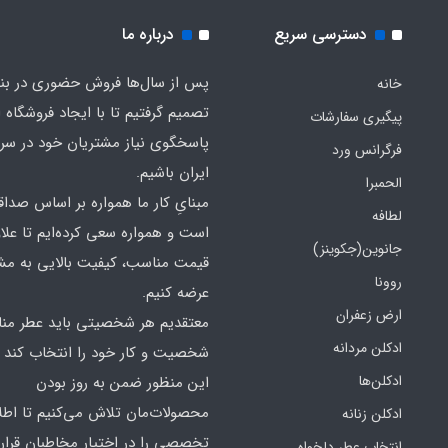
دسترسی سریع
درباره ما
پس از سال‌ها فروش حضوری در بندر
خانه
تصمیم گرفتیم تا با ایجاد فروشگاه ا
پیگیری سفارشات
پاسخگوی نیاز مشتریان خود در سرت
فرگرانس ورد
ایران باشیم.
الحمبرا
مبنایِ کار ما همواره بر اساس صدا
لطافه
است و همواره سعی کرده‌ایم تا علاو
جانوین(جکوینز)
قیمت مناسب، کیفیت بالایی به مش
روونا
عرضه کنیم.
ارض زعفران
معتقدیم هر شخصیتی باید عطر منا
ادکلن مردانه
شخصیت و کار خود را انتخاب کند و
ادکلن‌ها
این منظور ضمن به روز بودن
محصولات‌مان تلاش می‌کنیم تا اطل
ادکلن زنانه
تخصصی را در اختیار مخاطبان قرار
انتخاب عطر دلخواه