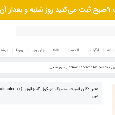
وند.
زنانه
فرگرانس
الحمبرا
لطافه
جان وین
روونا
پیشنه
میل