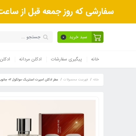
سفارشی که روز جمعه قبل از ساعت 9صبح ثبت می‌کنید روز شنبه و بعداز آن روز یکشنبه ارسال می‌ش
سبد خرید
0
خانه
پیگیری سفارشات
ادکلن مردانه
ادکلن 
خانه
فهرست محصولات
عطر ادکلن اسپرت اسنتریک مولکول 02 جانوین (Johnwin Escentric Molecules 02) حجم 100 میل