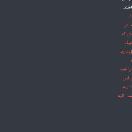
شند.
ث
 در
دی که
فیک
 دارد:
را فقط
 این
وریم
د. کلیه