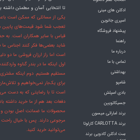
تا انتخابی آسان و مطمئن داشته با
ادکلن های مینی
یکی از مسائلی که ممکن است باع
اسپری جانوین
تعجب شما شود قیمت‌های پایین ما
پیشنهاد فروشگاه
قیاس با سایر همکاران است. به ح
راهنما
شاید بعضی‌ها فکر کنند اجناس ما 
درباره ما
است اما راز ارزان فروشی ما دو دلیل
تماس با ما
اول اینکه ما در بندر گناوه واردکننده
بهداشتی
مستقیم هستیم. دوم اینکه مشتری 
شامپو
برای یک‌بار نمی‌خواهیم و تلاش‌مان
است تا با رضایتی که به دست می‌آ
بادی اسپلش
دفعات بعد هم از ما خرید داشته باش
جسیکاتویین
محصولات ما ضمانت اصل بودن و
برند اماراتی میسون
مرجوعی دارند. پس با خیال راحت
برند CARLOTTA کارلوتا
می‌توانید خرید کنید.
سِت ادکلن کادویی برند