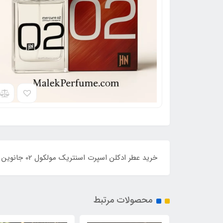
خرید عطر ادکلن اسپرت اسنتریک مولکول 02 جانوین 100 میل | رایحه کهربایی و چوبی با ماندگاری بالا و طراحی مینیمال، مناسب آقایان و بانوان خاص‌پسند.
محصولات مرتبط