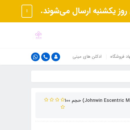
ا
اد فروشگاه
ادکلن های مینی
عطر ادکلن اسپرت اسنتریک مولکول 02 جانوین (Johnwin Escentric Molecules 02) حجم 100