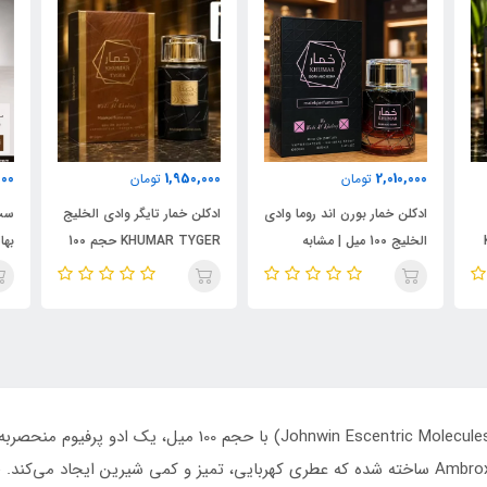
000
1,950,000
2,010,000
تومان
تومان
ادکلن خمار بورن اند روما وادی
ادکلن خمار تایگر وادی الخلیج
ست 
الخلیج 100 میل | مشابه
KHUMAR TYGER حجم 100
نال
اورجینال والنتینو بورن این
میل | رایحه‌ای مشابه بولگاری
شام
روما مردانه
تایگار
پور
الک
ابسول
عطر ادکلن اسپرت اسنتریک مولکول 02 جانوین (entric Molecules 02
خلاقانه را ارائه می‌دهد. این عطر بر پایه مولکول Ambroxan ساخته شده که عطری کهربایی، تمیز و 