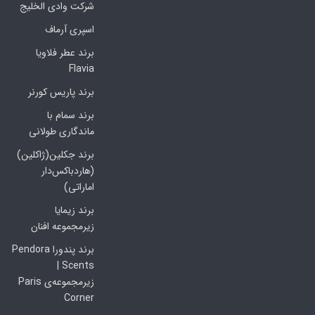
شرکت وادی الخلیج
اسپری آرماف
برند عطر فلاویا
Flavia
برند پاریس کورنر
برند سمام با
ماندگاری طولانی
برند جکلین(ژاکلین)
(هاردباکس‌دار
اماراتی)
برند زیمایا
زیرمجموعه افنان
برند پندورا Pendora
Scents |
زیرمجموعه‌ی Paris
Corner