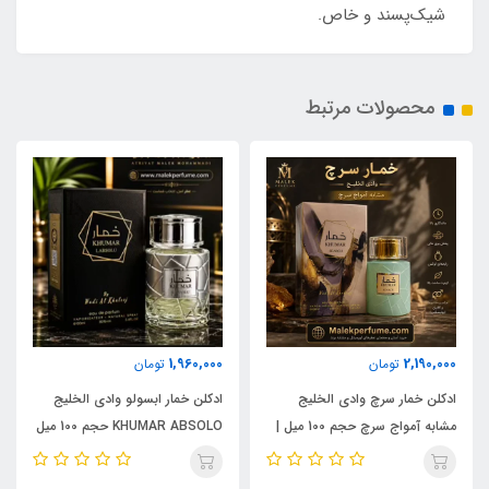
شیک‌پسند و خاص.
محصولات مرتبط
1,960,000
2,190,000
تومان
تومان
ادکلن خمار سرچ وادی الخلیج
ادکلن خمار ابسولو وادی الخلیج
مشابه آمواج سرچ حجم 100 میل |
KHUMAR ABSOLO حجم 100 میل
KHUMAR Search Eau de
| مشابه اورجینال ایو سن لورن مای
Parfum
سلف (MYSLF)