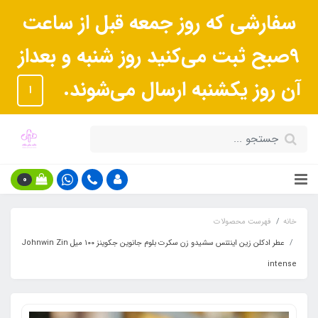
سفارشی که روز جمعه قبل از ساعت
9صبح ثبت می‌کنید روز شنبه و بعداز
آن روز یکشنبه ارسال می‌شوند.
ا
0
خانه
فهرست محصولات
عطر ادکلن زین اینتنس سشیدو زن سکرت بلوم جانوین جکوینز ١٠٠ میل Johnwin Zin
intense