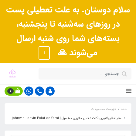
سلام دوستان. به علت تعطیلی پست
در روزهای سه‌شنبه تا پنجشنبه،
بسته‌های شما روی شنبه ارسال
می‌شوند 🙏
ا
0
خانه
فهرست محصولات
عطر ادکلن لانوین اکلت د فمی جانوین ١٠٠ میل |‌ johnwin Lanvin Eclat de femi