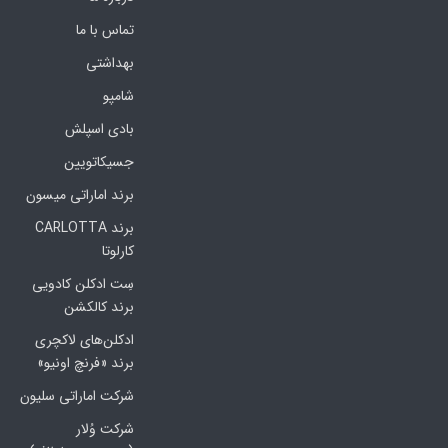
تماس با ما
بهداشتی
شامپو
بادی اسپلش
جسیکاتویین
برند اماراتی میسون
برند CARLOTTA
کارلوتا
سِت ادکلن کادویی
برند کالکشن
ادکلن‌های لاکچری
برند «فرنچ اونیو»
شرکت اماراتی سلیون
شرکت وُلار