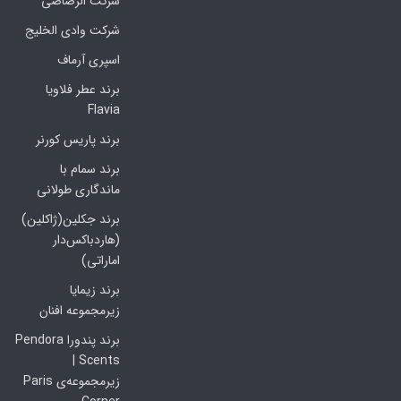
شرکت الرصاصی
شرکت وادی الخلیج
اسپری آرماف
برند عطر فلاویا
Flavia
برند پاریس کورنر
برند سمام با
ماندگاری طولانی
برند جکلین(ژاکلین)
(هاردباکس‌دار
اماراتی)
برند زیمایا
زیرمجموعه افنان
برند پندورا Pendora
Scents |
زیرمجموعه‌ی Paris