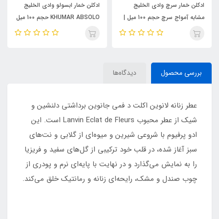
ادکلن خمار سرچ وادی الخلیج
ادکلن خمار ابسولو وادی الخلیج
مشابه آمواج سرچ حجم 100 میل |
KHUMAR ABSOLO حجم 100 میل
KHUMAR Search Eau de
| مشابه اورجینال ایو سن لورن مای
Parfum
سلف (MYSLF)
بررسی محصول
دیدگاه‌ها
عطر زنانه لانوین اکلت د فمی جانوین برداشتی دلنشین و
شیک از عطر محبوب Lanvin Eclat de Fleurs است. این
ادو پرفیوم با شروعی شیرین و میوه‌ای از گلابی و نت‌های
سبز آغاز شده، در قلب خود ترکیبی از گل‌های سفید و فریزیا
را به نمایش می‌گذارد و در نهایت با پایه‌ای نرم و پودری از
چوب صندل و مشک، رایحه‌ای زنانه و رمانتیک خلق می‌کند.