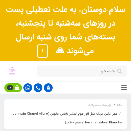
سلام دوستان. به علت تعطیلی پست
در روزهای سه‌شنبه تا پنجشنبه،
بسته‌های شما روی شنبه ارسال
می‌شوند 🙏
ا
0
خانه
فهرست محصولات
عطر ادکلن مردانه شنل الور هوم ادیشن بلانش جانوین (Johnwin Chanel Allure
Homme Edition Blanche) حجم 100 میل