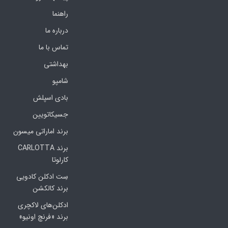
راهنما
درباره ما
تماس با ما
بهداشتی
شامپو
بادی اسپلش
جسیکاتویین
برند اماراتی میسون
برند CARLOTTA
کارلوتا
سِت ادکلن کادویی
برند کالکشن
ادکلن‌های لاکچری
برند «فرنچ اونیو»