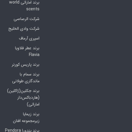
برند اماراتی world
scents
شرکت الرصاصی
شرکت وادی الخلیج
اسپری آرماف
برند عطر فلاویا
Flavia
برند پاریس کورنر
برند سمام با
ماندگاری طولانی
برند جکلین(ژاکلین)
(هاردباکس‌دار
اماراتی)
برند زیمایا
زیرمجموعه افنان
برند پندورا Pendora