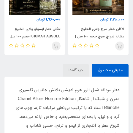
1,960,000
2,190,000
تومان
تومان
ادکلن خمار سرچ وادی الخلیج
ادکلن خمار ابسولو وادی الخلیج
مشابه آمواج سرچ حجم 100 میل |
KHUMAR ABSOLO حجم 100 میل
KHUMAR Search Eau de
| مشابه اورجینال ایو سن لورن مای
Parfum
سلف (MYSLF)
معرفی محصول
دیدگاه‌ها
عطر مردانه شنل الور هوم ادیشن بلانش جانوین تفسیری
مدرن و شیک از شاهکار Chanel Allure Homme Edition
Blanche است که با ترکیب بی‌نظیر مرکبات تازه، چوب‌های
گرم و وانیل، رایحه‌ای منحصربه‌فرد و خاص ارائه می‌دهد.
شروع عطر با انفجاری از لیمو و ترنج، حسی شاداب و