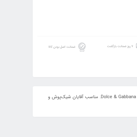
۷ روز ضمانت بازگشت
ضمانت اصل بودن کالا
عطر ادکلن جانوین The One لیله فاخره (Johnwin The One Leilat Fakhira) رایحه‌ای گرم، شیرین و شرقی با الهام از Dolce & Gabbana The One. مناسب آقایان شیک‌پوش و