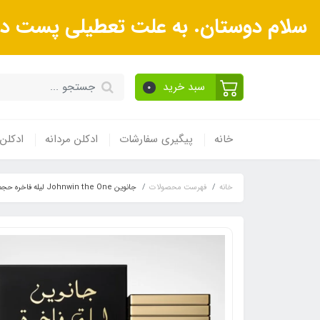
سلام دوستان. به علت تعطیلی پست در ر
سبد خرید
0
خانه
پیگیری سفارشات
ادکلن مردانه
ادکلن 
خانه
فهرست محصولات
جانوین Johnwin the One لیله فاخره حجم ۱۰۰ میل