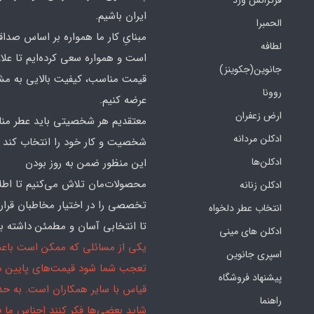
ایران باشیم.
الحمبرا
مبنایِ کار ما همواره بر اساس صدا
لطافه
است و همواره سعی کرده‌ایم تا علاو
جانوین(جکوینز)
قیمت مناسب، کیفیت بالایی به مش
روونا
عرضه کنیم.
ارض زعفران
معتقدیم هر شخصیتی باید عطر منا
ادکلن مردانه
شخصیت و کار خود را انتخاب کند و
ادکلن‌ها
این منظور ضمن به روز بودن
محصولات‌مان تلاش می‌کنیم تا اطل
ادکلن زنانه
تخصصی را در اختیار مخاطبان قرار
انتخاب عطر دلخواه
تا انتخابی آسان و مطمئن داشته با
ادکلن های مینی
یکی از مسائلی که ممکن است باع
اسپری جانوین
تعجب شما شود قیمت‌های پایین ما
پیشنهاد فروشگاه
قیاس با سایر همکاران است. به ح
راهنما
شاید بعضی‌ها فکر کنند اجناس ما 