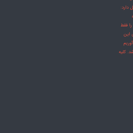
 دارد:
را فقط
 این
وریم
د. کلیه