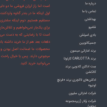
درباره ما
است اما راز ارزان فروشی ما دو دلیل
تماس با ما
اول اینکه ما در بندر گناوه واردکننده
بهداشتی
مستقیم هستیم. دوم اینکه مشتری 
شامپو
برای یک‌بار نمی‌خواهیم و تلاش‌مان
است تا با رضایتی که به دست می‌آ
بادی اسپلش
دفعات بعد هم از ما خرید داشته باش
جسیکاتویین
محصولات ما ضمانت اصل بودن و
برند اماراتی میسون
مرجوعی دارند. پس با خیال راحت
برند CARLOTTA کارلوتا
می‌توانید خرید کنید.
سِت ادکلن کادویی برند
کالکشن
ادکلن‌های لاکچری برند «فرنچ
اونیو»
شرکت اماراتی سلیون
شرکت وُلار (زیرمجموعه
لطافه)