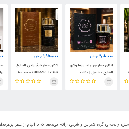
000
1,950,000
2,010,000
تومان
تومان
ادکلن خمار بورن اند روما وادی
ادکلن خمار تایگر وادی الخلیج
ست 
الخلیج 100 میل | مشابه
KHUMAR TYGER حجم 100
نال
اورجینال والنتینو بورن این
میل | رایحه‌ای مشابه بولگاری
شام
روما مردانه
تایگار
پور
الک
ابسول