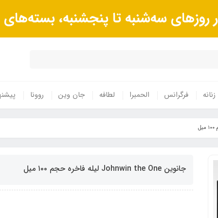
وزهای سه‌شنبه تا پنجشنبه، بسته‌های 
زنانه
فرگرانس
الحمبرا
لطافه
جان وین
روونا
پیشنه
جانوین Johnwin the One لیله فاخره حجم ۱۰۰ میل