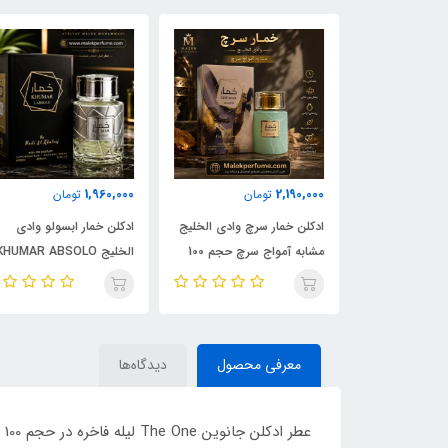
1,960,000
2,190,000
مان
تومان
تومان
ادکلن شیرو اجمل 90 میل |
ادکلن خمار سرچ وادی الخلیج
ادکلن خمار ابسولو وادی
Ajmal 
مشابه آمواج سرچ حجم 100
الخلیج KHUMAR ABSOLO
| خرید با بهترین
میل | KHUMAR Search Eau
حجم 100 میل | مشابه اورجی
de Parfum
ایو سن لورن مای سلف
(MYSLF)
معرفی محصول
دیدگاه‌ها