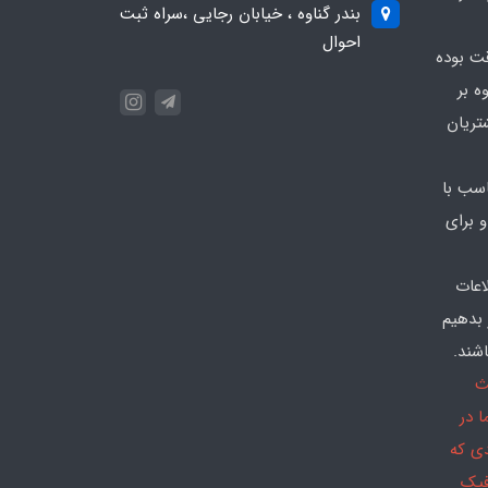
بندر گناوه ، خیابان رجایی ،سراه ثبت
احوال
قت بوده
ه بر
تریان
سب با
 برای
اعات
 بدهیم
شند.
ث
 در
دی که
فیک