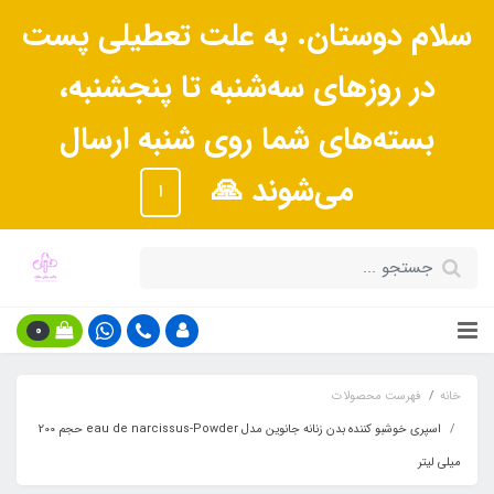
سلام دوستان. به علت تعطیلی پست
در روزهای سه‌شنبه تا پنجشنبه،
بسته‌های شما روی شنبه ارسال
می‌شوند 🙏
ا
0
خانه
فهرست محصولات
اسپری خوشبو کننده بدن زنانه جانوین مدل eau de narcissus-Powder حجم 200
میلی لیتر