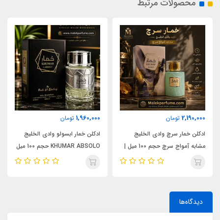
محصولات مرتبط
1,960,000
2,190,000
تومان
تومان
ادکلن خمار سرچ وادی الخلیج
ادکلن خمار ابسولو وادی الخلیج
مشابه آمواج سرچ حجم 100 میل |
KHUMAR ABSOLO حجم 100 میل
KHUMAR Search Eau de
| مشابه اورجینال ایو سن لورن مای
Parfum
سلف (MYSLF)
دیدگاه‌ها