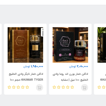
000
1,950,000
2,010,000
تومان
تومان
ادکلن خمار بورن اند روما وادی
ادکلن خمار تایگر وادی الخلیج
ست 
الخلیج 100 میل | مشابه
KHUMAR TYGER حجم 100
نال
اورجینال والنتینو بورن این
میل | رایحه‌ای مشابه بولگاری
شام
روما مردانه
تایگار
پور
الک
ابسول