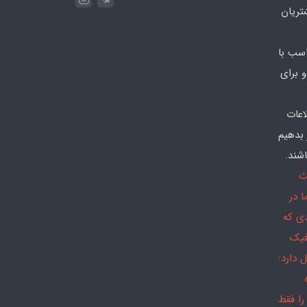
تریان
سب با
 برای
اعات
 بدهیم
شند.
ث
 در
دی که
فیک
 دارد:
را فقط