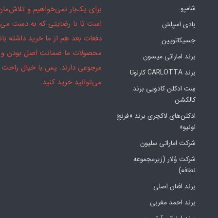
شامپو
برای یک‌بار نمی‌خواهیم و تلاش‌مان
است تا با رضایتی که به دست می‌آ
بادی اسپلش
دفعات بعد هم از ما خرید داشته باش
جسیکاتویین
محصولات ما ضمانت اصل بودن و
برند اماراتی میسون
مرجوعی دارند. پس با خیال راحت
برند CARLOTTA کارلوتا
می‌توانید خرید کنید.
سِت ادکلن کادویی برند
کالکشن
ادکلن‌های لاکچری برند «فرنچ
اونیو»
شرکت اماراتی سلیون
شرکت وُلار (زیرمجموعه
لطافه)
برند افنان اصلی
برند احمد مغربی