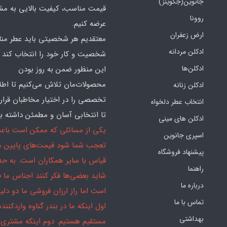
جانوین(جکوینز)
قیمت مناسب، کیفیت بالایی به مش
روونا
عرضه کنیم.
ارض زعفران
معتقدیم هر شخصیتی باید عطر منا
ادکلن مردانه
شخصیت و کار خود را انتخاب کند و
ادکلن‌ها
این منظور ضمن به روز بودن
محصولات‌مان تلاش می‌کنیم تا اطل
ادکلن زنانه
تخصصی را در اختیار مخاطبان قرار
انتخاب عطر دلخواه
تا انتخابی آسان و مطمئن داشته با
ادکلن های مینی
یکی از مسائلی که ممکن است باع
اسپری جانوین
تعجب شما شود قیمت‌های پایین ما
پیشنهاد فروشگاه
قیاس با سایر همکاران است. به ح
راهنما
شاید بعضی‌ها فکر کنند اجناس ما 
درباره ما
است اما راز ارزان فروشی ما دو دلیل
تماس با ما
اول اینکه ما در بندر گناوه واردکننده
بهداشتی
مستقیم هستیم. دوم اینکه مشتری 