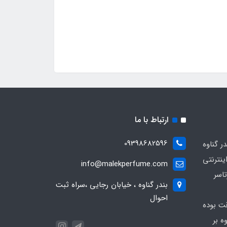
ارتباط با ما
09398682596
 گناوه
ینترنتی
info@malekperfume.com
اسر
بندر گناوه ، خیابان رجایی ،سراه ثبت
احوال
قت بوده
ه بر