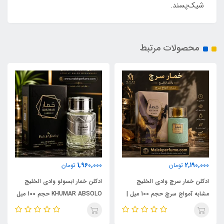
شیک‌پسند.
محصولات مرتبط
1,960,000
2,190,000
تومان
تومان
ادکلن خمار سرچ وادی الخلیج
ادکلن خمار ابسولو وادی الخلیج
مشابه آمواج سرچ حجم 100 میل |
KHUMAR ABSOLO حجم 100 میل
KHUMAR Search Eau de
| مشابه اورجینال ایو سن لورن مای
Parfum
سلف (MYSLF)