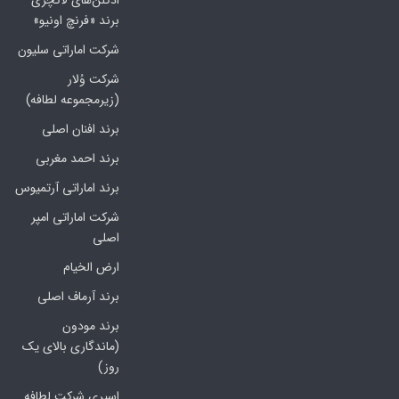
ادکلن‌های لاکچری
برند «فرنچ اونیو»
شرکت اماراتی سلیون
شرکت وُلار
(زیرمجموعه لطافه)
برند افنان اصلی
برند احمد مغربی
برند اماراتی آرتمیوس
شرکت اماراتی امپر
اصلی
ارض الخیام
برند آرماف اصلی
برند مودون
(ماندگاری بالای یک
روز)
اسپری شرکت لطافه