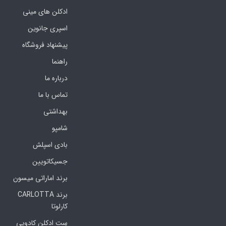
ادکلن های مینی
اسپری جانوین
پیشنهاد فروشگاه
راهنما
درباره ما
تماس با ما
بهداشتی
شامپو
بادی اسپلش
جسیکاتویین
برند اماراتی میسون
برند CARLOTTA
کارلوتا
سِت ادکلن کادویی