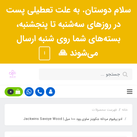
سلام دوستان. به علت تعطیلی پست
در روزهای سه‌شنبه تا پنجشنبه،
بسته‌های شما روی شنبه ارسال
می‌شوند 🙏
ا
0
خانه
فهرست محصولات
ادو پرفیوم مردانه جکوینز ساوی وود 100 میل | Jackwins Savoye Wood