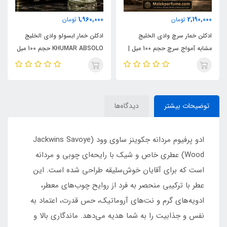
1,960,000
2,190,000
تومان
تومان
ادکلن خمار سرچ وادی الخلیج
ادکلن خمار ابسولو وادی الخلیج
مشابه آمواج سرچ حجم 100 میل |
KHUMAR ABSOLO حجم 100 میل
KHUMAR Search Eau de
| مشابه اورجینال ایو سن لورن مای
Parfum
سلف (MYSLF)
توضیحات بیشتر
دیدگاه‌ها
ادو پرفیوم مردانه جکوینز ساوی وود (Jackwins Savoye
Wood) عطری خاص و شیک با رایحه‌ای چوبی و مردانه
است که برای آقایان خوش‌سلیقه طراحی شده است. این
عطر با ترکیبی منحصر به فرد از روایح چوب‌های معطر،
ادویه‌های گرم و نت‌های آروماتیک، حس قدرت، اعتماد به
نفس و جذابیت را به شما هدیه می‌دهد. ماندگاری بالا و