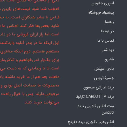
یکی از مسائلی که ممکن است باع
اسپری جانوین
تعجب شما شود قیمت‌های پایین ما
پیشنهاد فروشگاه
قیاس با سایر همکاران است. به ح
راهنما
شاید بعضی‌ها فکر کنند اجناس ما 
درباره ما
است اما راز ارزان فروشی ما دو دلیل
تماس با ما
اول اینکه ما در بندر گناوه واردکننده
بهداشتی
مستقیم هستیم. دوم اینکه مشتری 
شامپو
برای یک‌بار نمی‌خواهیم و تلاش‌مان
است تا با رضایتی که به دست می‌آ
بادی اسپلش
دفعات بعد هم از ما خرید داشته باش
جسیکاتویین
محصولات ما ضمانت اصل بودن و
برند اماراتی میسون
مرجوعی دارند. پس با خیال راحت
برند CARLOTTA کارلوتا
می‌توانید خرید کنید.
سِت ادکلن کادویی برند
کالکشن
ادکلن‌های لاکچری برند «فرنچ