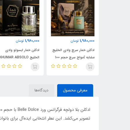
1,960,000
1,980,000
مان
تومان
تومان
ادکلن شیرو اجمل 90 میل |
ادکلن خمار سرچ وادی الخلیج
ادکلن خمار ابسولو وادی
Ajmal 
مشابه آمواج سرچ حجم 100
الخلیج KHUMAR ABSOLO
| خرید با بهترین
میل | KHUMAR Search Eau
حجم 100 میل | مشابه اورجی
de Parfum
ایو سن لورن مای سلف
(MYSLF)
معرفی محصول
دیدگاه‌ها
تصویر می‌کشد. این عطر انتخابی ایده‌آل برای بانوا