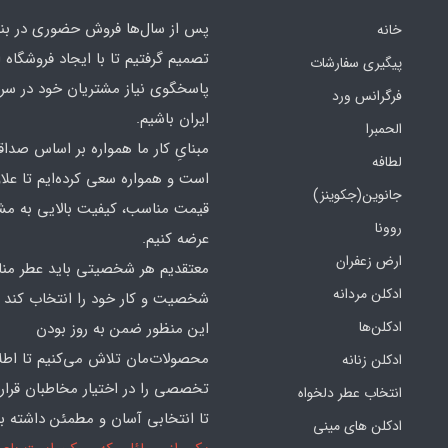
پس از سال‌ها فروش حضوری در بندر
خانه
تصمیم گرفتیم تا با ایجاد فروشگاه ا
پیگیری سفارشات
پاسخگوی نیاز مشتریان خود در سرت
فرگرانس ورد
ایران باشیم.
الحمبرا
مبنایِ کار ما همواره بر اساس صدا
لطافه
است و همواره سعی کرده‌ایم تا علاو
جانوین(جکوینز)
قیمت مناسب، کیفیت بالایی به مش
روونا
عرضه کنیم.
ارض زعفران
معتقدیم هر شخصیتی باید عطر منا
ادکلن مردانه
شخصیت و کار خود را انتخاب کند و
ادکلن‌ها
این منظور ضمن به روز بودن
محصولات‌مان تلاش می‌کنیم تا اطل
ادکلن زنانه
تخصصی را در اختیار مخاطبان قرار
انتخاب عطر دلخواه
تا انتخابی آسان و مطمئن داشته با
ادکلن های مینی