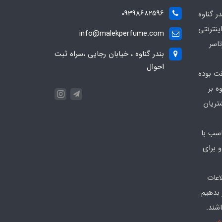
09398682596
 گناوه
ینترنتی
info@malekperfume.com
اسر
بندر گناوه ، خیابان رجایی ،سراه ثبت
احوال
قت بوده
ه بر
تریان
سب با
 برای
اعات
 بدهیم
شند.