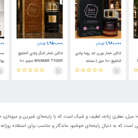
000
1,950,000
1,980,000
تومان
تومان
ادکلن خمار بورن اند روما وادی
ادکلن خمار تایگر وادی الخلیج
ست 
الخلیج 100 میل | مشابه
KHUMAR TYGER حجم 100
نال
اورجینال والنتینو بورن این
میل | رایحه‌ای مشابه بولگاری
شام
روما مردانه
تایگار
پور
الک
ابسول
ادکلن بلا دولچه فرگرانس ورد Belle Dolce با حجم ۱۰۰ میل، عطری زنانه، لطیف و شیک است که با رایحه‌
نی است که به دنبال رایحه‌ای خوشبو، ماندگار و مناسب برای استفاده روزان