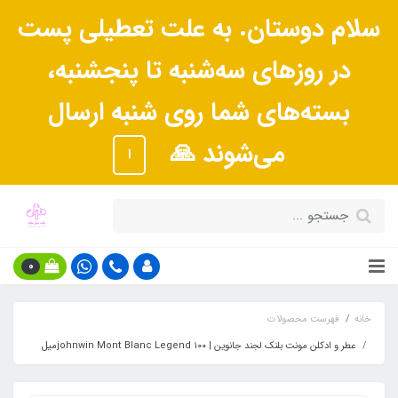
سلام دوستان. به علت تعطیلی پست
در روزهای سه‌شنبه تا پنجشنبه،
بسته‌های شما روی شنبه ارسال
می‌شوند 🙏
ا
0
خانه
فهرست محصولات
عطر و ادکلن مونت بلنک لجند جانوین | johnwin Mont Blanc Legend ۱۰۰میل