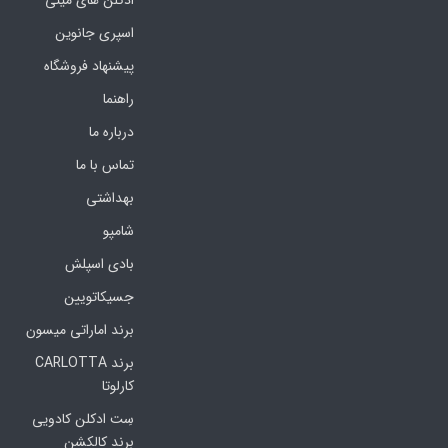
ادکلن های مینی
اسپری جانوین
پیشنهاد فروشگاه
راهنما
درباره ما
تماس با ما
بهداشتی
شامپو
بادی اسپلش
جسیکاتویین
برند اماراتی میسون
برند CARLOTTA
کارلوتا
سِت ادکلن کادویی
برند کالکشن