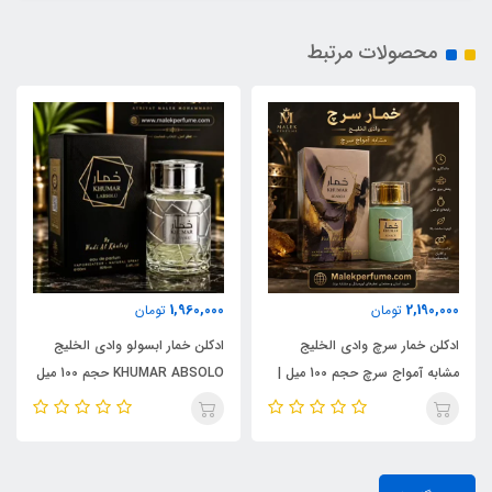
محصولات مرتبط
1,960,000
2,190,000
تومان
تومان
ادکلن خمار سرچ وادی الخلیج
ادکلن خمار ابسولو وادی الخلیج
مشابه آمواج سرچ حجم 100 میل |
KHUMAR ABSOLO حجم 100 میل
KHUMAR Search Eau de
| مشابه اورجینال ایو سن لورن مای
Parfum
سلف (MYSLF)