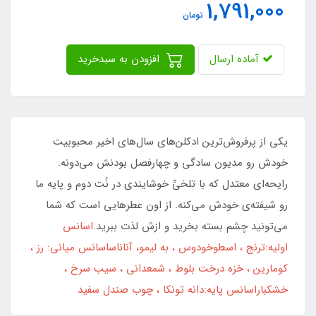
1,791,000
تومان
آماده ارسال
افزودن به سبدخرید
یکی از پرفروش‌ترین ادکلن‌های سال‌های اخیر محبوبیت
خودش رو مدیون سادگی و چهارفصل بودنش می‌دونه.
رایحه‌ای معتدل که با تلخیِّ خوشایندی در نُت دوم و پایه ما
رو شیفته‌ی خودش می‌کنه. از اون عطرهایی است که شما
می‌تونید چشم بسته بخرید و ازش لذت ببرید.
اسانس
اولیه:ترنج ، اسطوخودوس ، به لیمو، آناناس
اسانس میانی: رز ،
کومارین ، خزه درخت بلوط ، شمعدانی ، سیب سرخ ،
خشکبار
اسانس پایه:دانه تونکا ، چوب صندل سفید